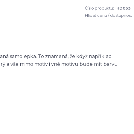
Číslo produktu:
HD053
Hlídat cenu / dostupnost
zaná samolepka. To znamená, že když například
ý a vše mimo motiv i vně motivu bude mít barvu