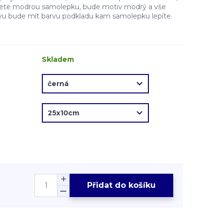
erete modrou samolepku, bude motiv modrý a vše
vu bude mít barvu podkladu kam samolepku lepíte.
Skladem
Přidat do košíku