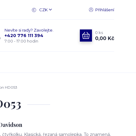
CZK
Přihlášení
Nevíte si rady? Zavolejte.
0
ks
+420 776 111 394
0,00 Kč
7:00 - 17:00 hodin
son HD053
D053
Davidson
čtyřkolku. Klasická, řezaná samolepka. To znamená,