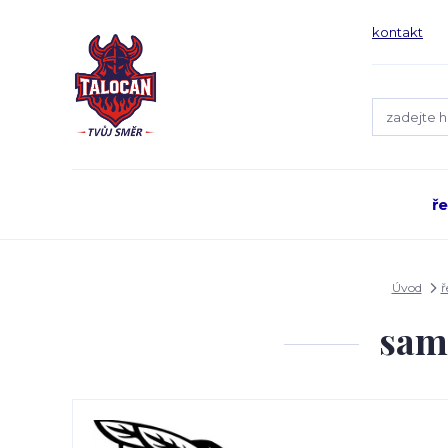
kontakt
ř
Úvod
ř
sam