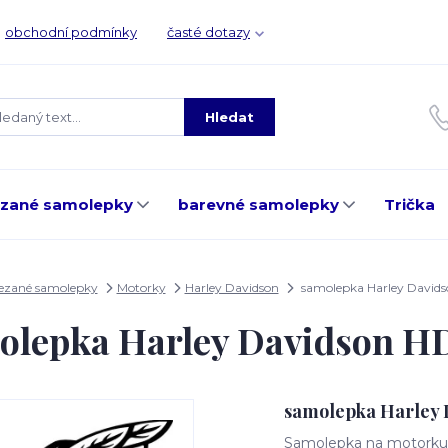
obchodní podmínky
časté dotazy
Hledat
ezané samolepky
barevné samolepky
Trička
ezané samolepky
Motorky
Harley Davidson
samolepka Harley David
olepka Harley Davidson H
samolepka Harley 
Samolepka na motorku, 