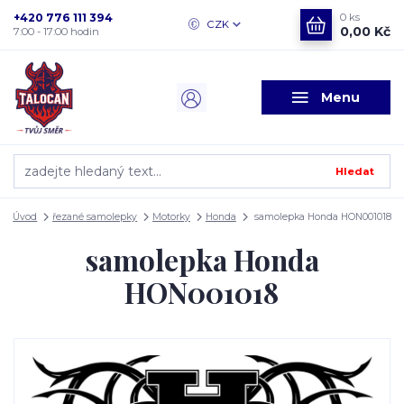
+420 776 111 394
0
ks
CZK
0,00 Kč
7:00 - 17:00 hodin
Menu
Hledat
Úvod
řezané samolepky
Motorky
Honda
samolepka Honda HON001018
samolepka Honda
HON001018