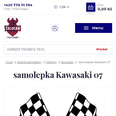
+420 776 111 394
0
ks
CZK
0,00 Kč
7:00 - 17:00 hodin
Menu
Hledat
Úvod
řezané samolepky
Motorky
Kawasaki
samolepka Kawasaki 07
samolepka Kawasaki 07