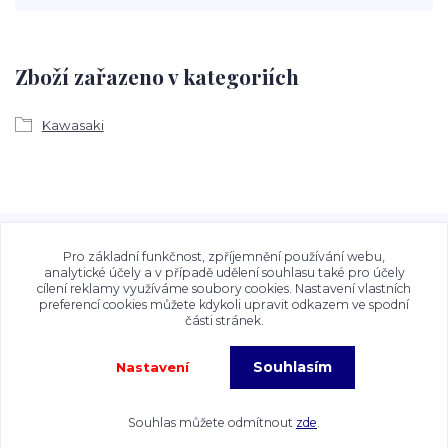
Zboží zařazeno v kategoriích
Kawasaki
Veškeré fotografie, grafické návrhy, vizualizace a textový
obsah zveřejněný na stránkách Talocan.cz a
Pro základní funkčnost, zpříjemnění používání webu,
CeskeSamolepky.cz jsou chráněny autorským právem. Jejich
analytické účely a v případě udělení souhlasu také pro účely
cílení reklamy využíváme soubory cookies. Nastavení vlastních
použití bez předchozího písemného souhlasu provozovatele
preferencí cookies můžete kdykoli upravit odkazem ve spodní
je zakázáno.
části stránek.
Souhlasím
Nastavení
Copyright©2026 Talocan.cz. Veškeré fotografie, grafiky a texty jsou chráněny
autorským právem!
Souhlas můžete odmítnout
zde
.
Vytvořeno na
Eshop-rychle.cz