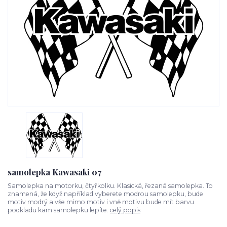
samolepka Kawasaki 07
Samolepka na motorku, čtyřkolku. Klasická, řezaná samolepka. To
znamená, že když například vyberete modrou samolepku, bude
motiv modrý a vše mimo motiv i vně motivu bude mít barvu
podkladu kam samolepku lepíte.
celý popis