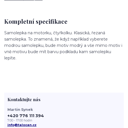
Kompletní specifikace
Samolepka na motorku, čtyřkolku. Klasická, řezaná
samolepka. To znamená, že když například vyberete
modrou samolepku, bude motiv modrý a vše mimo motiv i
vně motivu bude mít barvu podkladu kam samolepku
lepíte.
Kontaktujte nás
Martin Synek
+420 776 111 394
7:00 - 17:00 hodin
info@talocan.cz