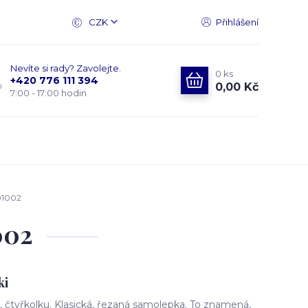
CZK
Přihlášení
Nevíte si rady? Zavolejte.
0
ks
+420 776 111 394
0,00 Kč
7:00 - 17:00 hodin
01002
002
ki
čtyřkolku. Klasická, řezaná samolepka. To znamená,