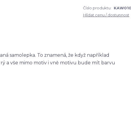
Číslo produktu:
KAW01
Hlídat cenu / dostupnost
zaná samolepka. To znamená, že když například
ý a vše mimo motiv i vně motivu bude mít barvu