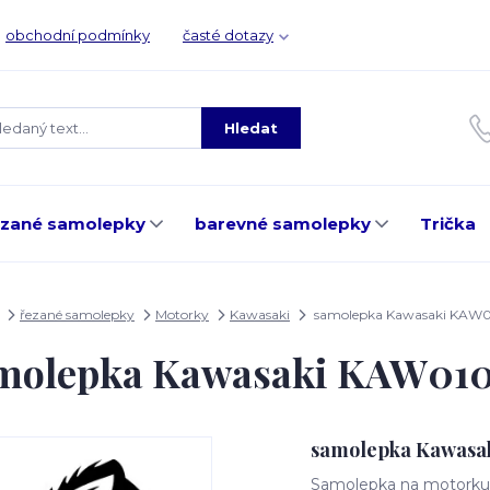
obchodní podmínky
časté dotazy
Hledat
ezané samolepky
barevné samolepky
Trička
řezané samolepky
Motorky
Kawasaki
samolepka Kawasaki KAW
molepka Kawasaki KAW01
samolepka Kawasa
Samolepka na motorku, 