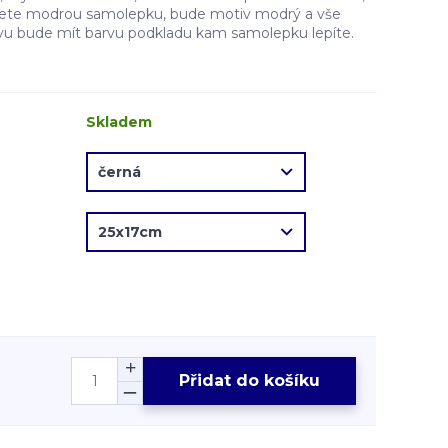
erete modrou samolepku, bude motiv modrý a vše
vu bude mít barvu podkladu kam samolepku lepíte.
Skladem
Přidat do košíku