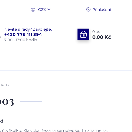
CZK
Přihlášení
Nevíte si rady? Zavolejte.
0
ks
+420 776 111 394
0,00 Kč
7:00 - 17:00 hodin
01003
003
ki
čtyřkolku. Klasická, řezaná samolepka. To znamená,