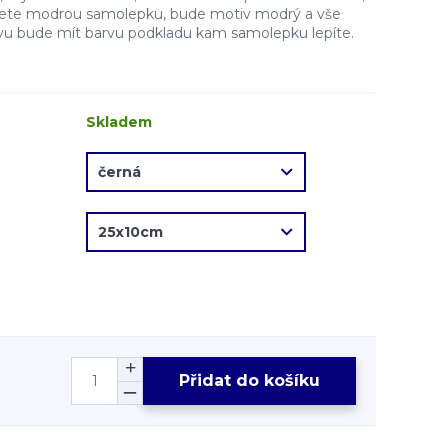
erete modrou samolepku, bude motiv modrý a vše
vu bude mít barvu podkladu kam samolepku lepíte.
Skladem
Přidat do košíku