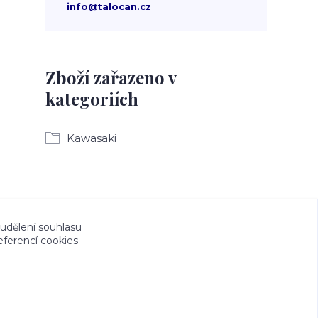
info@talocan.cz
Zboží zařazeno v
kategoriích
Kawasaki
a CeskeSamolepky.cz jsou chráněny autorským
 udělení souhlasu
eferencí cookies