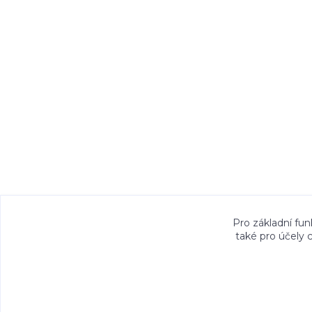
Veškeré fotografie, grafické návrhy, vizualiz
Pro základní fun
také pro účely 
právem. Jejich použití bez předchozího písem