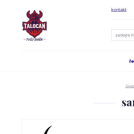
kontakt
ř
Úvo
sa