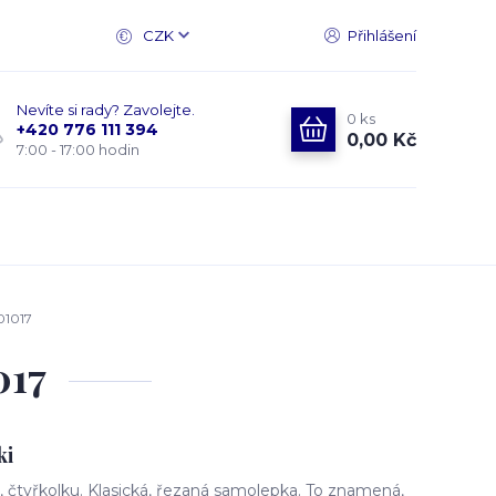
CZK
Přihlášení
Nevíte si rady? Zavolejte.
0
ks
+420 776 111 394
0,00 Kč
7:00 - 17:00 hodin
01017
017
ki
čtyřkolku. Klasická, řezaná samolepka. To znamená,