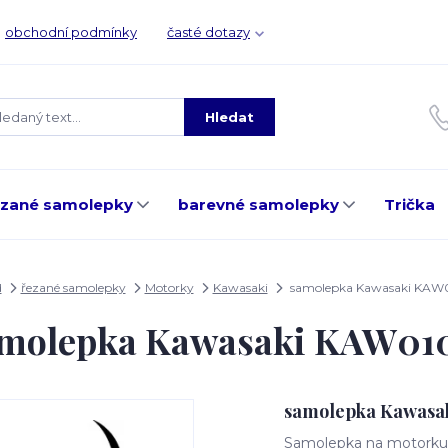
obchodní podmínky
časté dotazy
Hledat
ezané samolepky
barevné samolepky
Trička
d
řezané samolepky
Motorky
Kawasaki
samolepka Kawasaki KAW
molepka Kawasaki KAW01
samolepka Kawasa
Samolepka na motorku, 