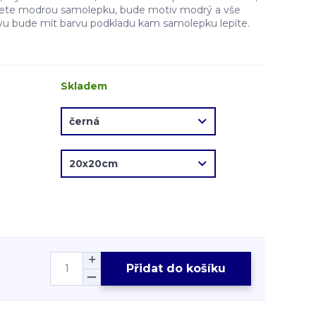
erete modrou samolepku, bude motiv modrý a vše
vu bude mít barvu podkladu kam samolepku lepíte.
Skladem
Přidat do košíku