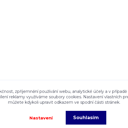
ace a textový obsah zveřejněný na stránkách Talocan.cz 
kčnost, zpříjemnění používání webu, analytické účely a v případě
cílení reklamy využíváme soubory cookies. Nastavení vlastních pr
ného souhlasu provozovatele je zakázáno.
můžete kdykoli upravit odkazem ve spodní části stránek.
Souhlasím
Nastavení