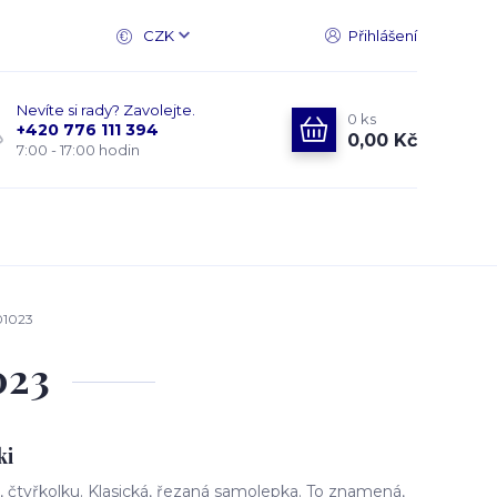
CZK
Přihlášení
Nevíte si rady? Zavolejte.
0
ks
+420 776 111 394
0,00 Kč
7:00 - 17:00 hodin
01023
023
ki
čtyřkolku. Klasická, řezaná samolepka. To znamená,