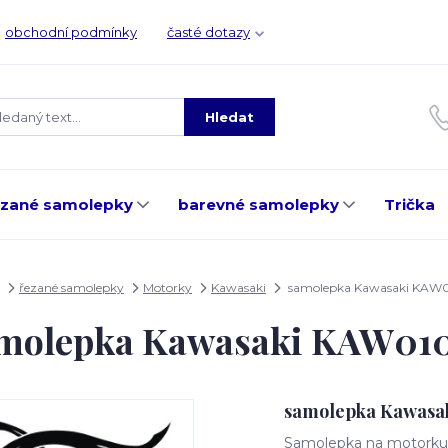
obchodní podmínky
časté dotazy
Hledat
ezané samolepky
barevné samolepky
Trička
řezané samolepky
Motorky
Kawasaki
samolepka Kawasaki KAW
molepka Kawasaki KAW01
samolepka Kawasa
Samolepka na motorku, 