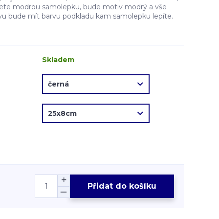
erete modrou samolepku, bude motiv modrý a vše
vu bude mít barvu podkladu kam samolepku lepíte.
Skladem
Přidat do košíku