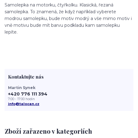
Samolepka na motorku, čtyřkolku. Klasická, řezaná
samolepka. To znamená, že když například vyberete
modrou samolepku, bude motiv modrý a vše mimo motiv i
vně motivu bude mít barvu podkladu kam samolepku
lepíte.
Kontaktujte nás
Martin Synek
+420 776 111 394
7:00 - 17:00 hodin
info@talocan.cz
Zboží zařazeno v kategoriích