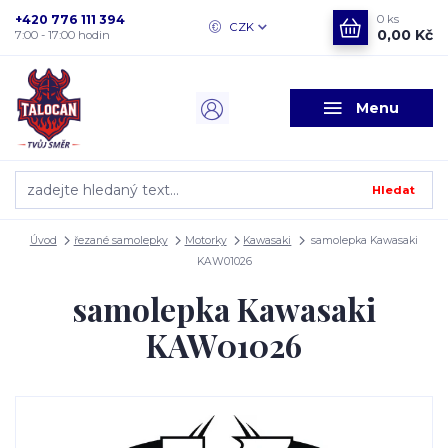
+420 776 111 394
0
ks
CZK
0,00 Kč
7:00 - 17:00 hodin
Menu
Hledat
Úvod
řezané samolepky
Motorky
Kawasaki
samolepka Kawasaki
KAW01026
samolepka Kawasaki
KAW01026