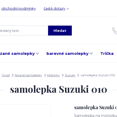
obchodní podmínky
časté dotazy
Hledat
ezané samolepky
barevné samolepky
Trička
Úvod
řezané samolepky
Motorky
Suzuki
samolepka Suzuki 010
samolepka Suzuki 010
samolepka Suzuki 
Samolepka na motorku, 