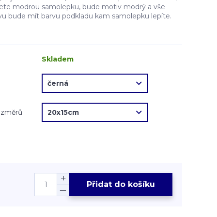
erete modrou samolepku, bude motiv modrý a vše
vu bude mít barvu podkladu kam samolepku lepíte.
Skladem
rozměrů
Přidat do košíku