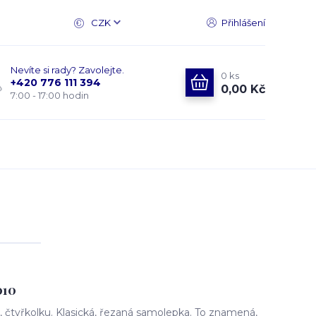
CZK
Přihlášení
Nevíte si rady? Zavolejte.
0
ks
+420 776 111 394
0,00 Kč
7:00 - 17:00 hodin
010
čtyřkolku. Klasická, řezaná samolepka. To znamená,