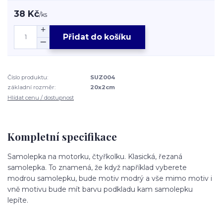
38 Kč
/
ks
Přidat do košíku
Číslo produktu:
SUZ004
základní rozměr:
20x2cm
Hlídat cenu / dostupnost
Kompletní specifikace
Samolepka na motorku, čtyřkolku. Klasická, řezaná
samolepka. To znamená, že když například vyberete
modrou samolepku, bude motiv modrý a vše mimo motiv i
vně motivu bude mít barvu podkladu kam samolepku
lepíte.