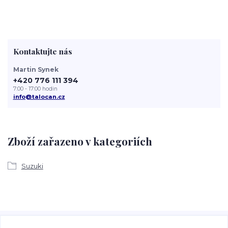
Kontaktujte nás
Martin Synek
+420 776 111 394
7:00 - 17:00 hodin
info@talocan.cz
Zboží zařazeno v kategoriích
Suzuki
Veškeré fotografie, grafické návrhy, vizualizace a textový