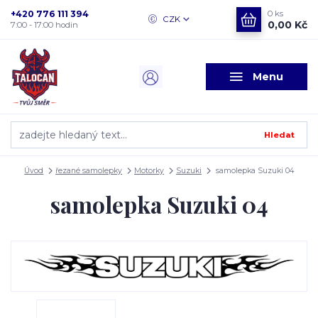
+420 776 111 394
0
ks
CZK
0,00 Kč
7:00 - 17:00 hodin
Menu
Hledat
Úvod
řezané samolepky
Motorky
Suzuki
samolepka Suzuki 04
samolepka Suzuki 04