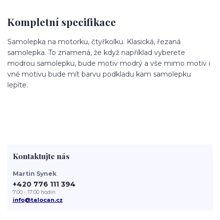
Kompletní specifikace
Samolepka na motorku, čtyřkolku. Klasická, řezaná
samolepka. To znamená, že když například vyberete
modrou samolepku, bude motiv modrý a vše mimo motiv i
vně motivu bude mít barvu podkladu kam samolepku
lepíte.
Kontaktujte nás
Martin Synek
+420 776 111 394
7:00 - 17:00 hodin
info@talocan.cz