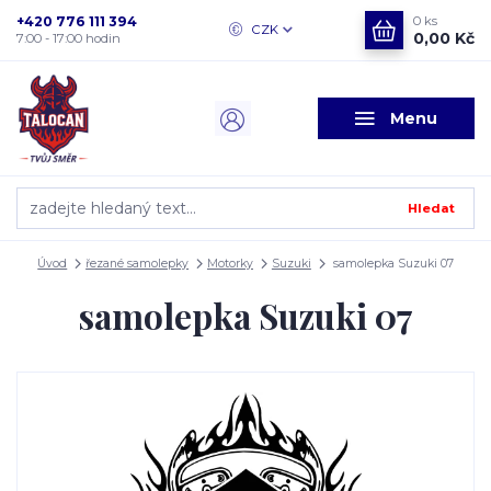
+420 776 111 394
0
ks
CZK
0,00 Kč
7:00 - 17:00 hodin
Menu
Hledat
Úvod
řezané samolepky
Motorky
Suzuki
samolepka Suzuki 07
samolepka Suzuki 07