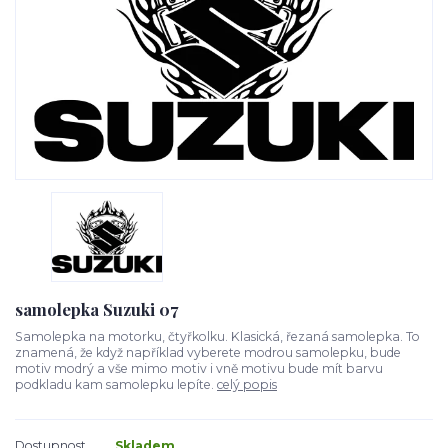
samolepka Suzuki 07
Samolepka na motorku, čtyřkolku. Klasická, řezaná samolepka. To
znamená, že když například vyberete modrou samolepku, bude
motiv modrý a vše mimo motiv i vně motivu bude mít barvu
podkladu kam samolepku lepíte.
celý popis
Dostupnost
Skladem