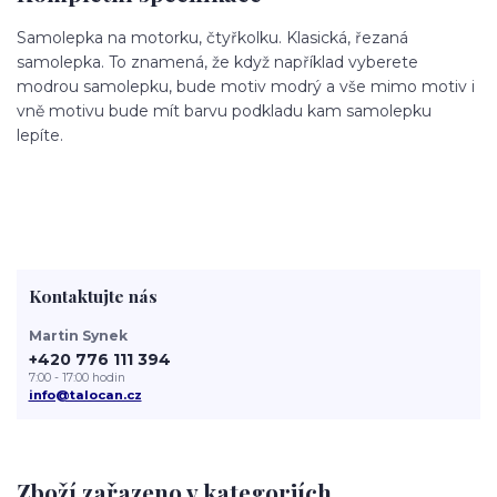
Samolepka na motorku, čtyřkolku. Klasická, řezaná
samolepka. To znamená, že když například vyberete
modrou samolepku, bude motiv modrý a vše mimo motiv i
vně motivu bude mít barvu podkladu kam samolepku
lepíte.
Kontaktujte nás
Martin Synek
+420 776 111 394
7:00 - 17:00 hodin
info@talocan.cz
Zboží zařazeno v kategoriích