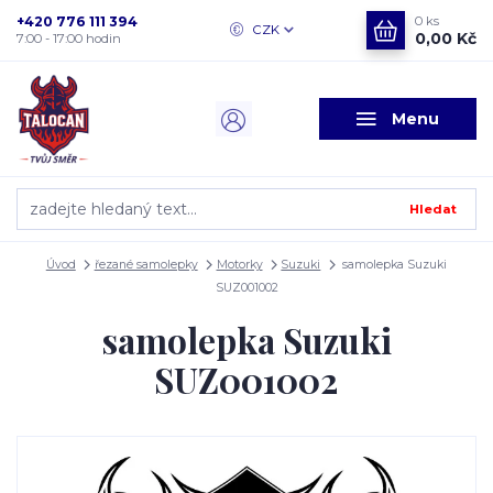
+420 776 111 394
0
ks
CZK
0,00 Kč
7:00 - 17:00 hodin
Menu
Hledat
Úvod
řezané samolepky
Motorky
Suzuki
samolepka Suzuki
SUZ001002
samolepka Suzuki
SUZ001002