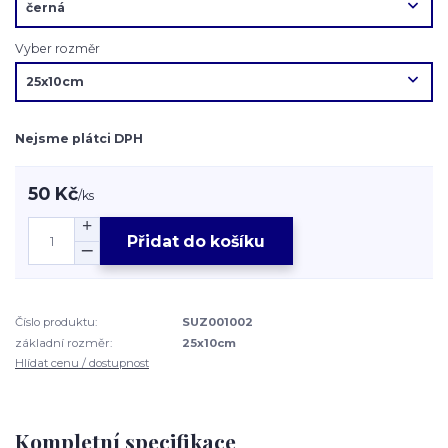
Vyber rozměr
Nejsme plátci DPH
50 Kč
/
ks
Přidat do košíku
Číslo produktu:
SUZ001002
základní rozměr:
25x10cm
Hlídat cenu / dostupnost
Kompletní specifikace