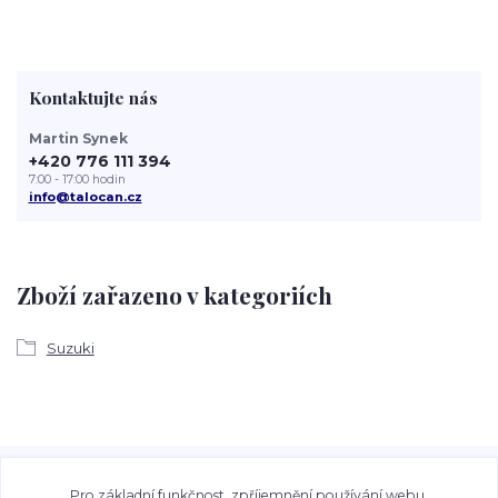
Kontaktujte nás
Martin Synek
+420 776 111 394
7:00 - 17:00 hodin
info@talocan.cz
Zboží zařazeno v kategoriích
Suzuki
Veškeré fotografie, grafické návrhy, vizualizace a textový
obsah zveřejněný na stránkách Talocan.cz a
Pro základní funkčnost, zpříjemnění používání webu,