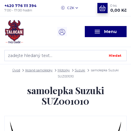
+420 776 111 394
0
ks
CZK
0,00 Kč
7:00 - 17:00 hodin
Menu
Hledat
Úvod
řezané samolepky
Motorky
Suzuki
samolepka Suzuki
SUZ001010
samolepka Suzuki
SUZ001010