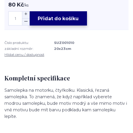
80 Kč
/
ks
Přidat do košíku
Číslo produktu:
SUZ001010
základní rozměr:
20x23cm
Hlídat cenu / dostupnost
Kompletní specifikace
Samolepka na motorku, čtyřkolku. Klasická, řezaná
samolepka. To znamená, že když například vyberete
modrou samolepku, bude motiv modrý a vše mimo motiv i
vně motivu bude mít barvu podkladu kam samolepku
lepíte.