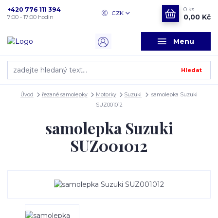
+420 776 111 394
0
ks
CZK
0,00 Kč
7:00 - 17:00 hodin
Menu
Hledat
Úvod
řezané samolepky
Motorky
Suzuki
samolepka Suzuki
SUZ001012
samolepka Suzuki
SUZ001012