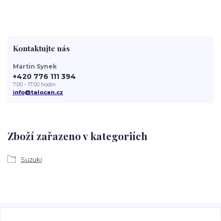
Kontaktujte nás
Martin Synek
+420 776 111 394
7:00 - 17:00 hodin
info@talocan.cz
Zboží zařazeno v kategoriích
Suzuki
Veškeré fotografie, grafické návrhy, vizualizace a textový