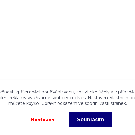
ace a textový obsah zveřejněný na stránkách Talocan.cz 
kčnost, zpříjemnění používání webu, analytické účely a v případě
cílení reklamy využíváme soubory cookies. Nastavení vlastních pr
ného souhlasu provozovatele je zakázáno.
můžete kdykoli upravit odkazem ve spodní části stránek.
Souhlasím
Nastavení
eré fotografie, grafiky a texty jsou chráněny autorským právem!
Vy