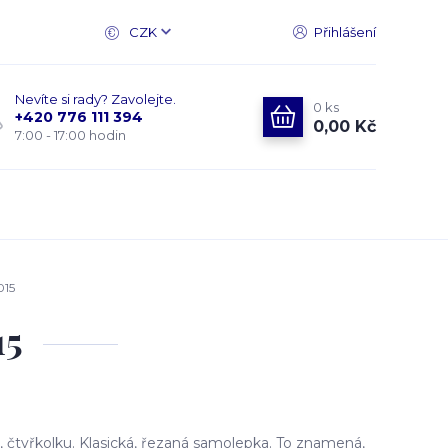
CZK
Přihlášení
Nevíte si rady? Zavolejte.
0
ks
+420 776 111 394
0,00 Kč
7:00 - 17:00 hodin
015
15
čtyřkolku. Klasická, řezaná samolepka. To znamená,