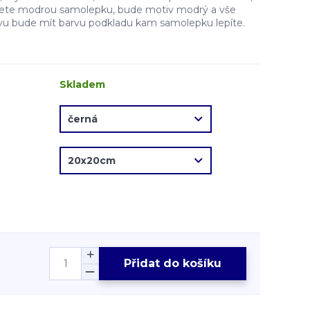
erete modrou samolepku, bude motiv modrý a vše
vu bude mít barvu podkladu kam samolepku lepíte.
Skladem
Přidat do košíku