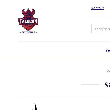
kontakt
ř
Ú
s