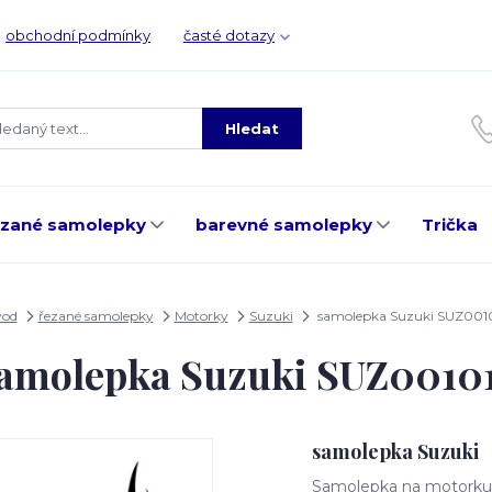
obchodní podmínky
časté dotazy
Hledat
ezané samolepky
barevné samolepky
Trička
vod
řezané samolepky
Motorky
Suzuki
samolepka Suzuki SUZ001
amolepka Suzuki SUZ0010
samolepka Suzuki
Samolepka na motorku, 