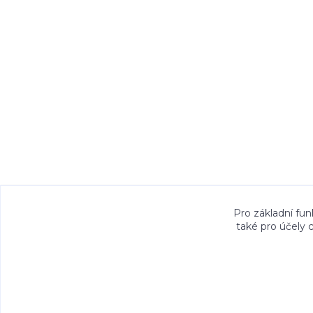
Veškeré fotografie, grafické návrhy, vizualiz
Pro základní fun
také pro účely 
právem. Jejich použití bez předchozího písem
Copyright©2026 Talocan.cz. Vešk