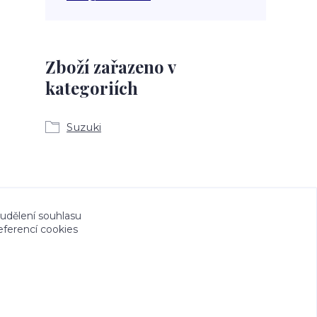
Zboží zařazeno v
kategoriích
Suzuki
a CeskeSamolepky.cz jsou chráněny autorským
 udělení souhlasu
eferencí cookies
tvořeno na
Eshop-rychle.cz