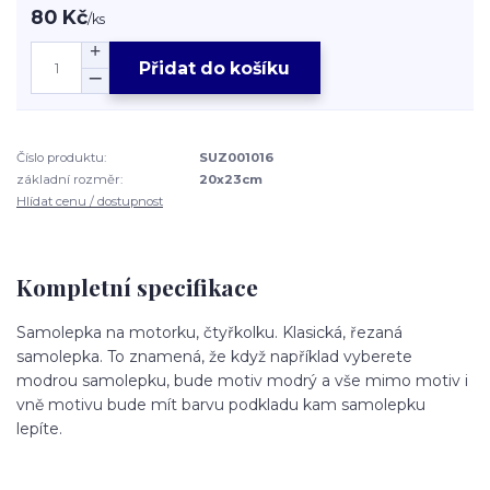
80 Kč
/
ks
Přidat do košíku
Číslo produktu:
SUZ001016
základní rozměr:
20x23cm
Hlídat cenu / dostupnost
Kompletní specifikace
Samolepka na motorku, čtyřkolku. Klasická, řezaná
samolepka. To znamená, že když například vyberete
modrou samolepku, bude motiv modrý a vše mimo motiv i
vně motivu bude mít barvu podkladu kam samolepku
lepíte.