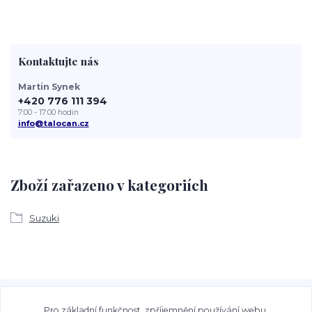
Kontaktujte nás
Martin Synek
+420 776 111 394
7:00 - 17:00 hodin
info@talocan.cz
Zboží zařazeno v kategoriích
Suzuki
Veškeré fotografie, grafické návrhy, vizualizace a textový
obsah zveřejněný na stránkách Talocan.cz a
Pro základní funkčnost, zpříjemnění používání webu,