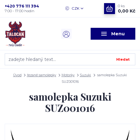
+420 776 111 394
0
ks
CZK
0,00 Kč
7:00 - 17:00 hodin
Menu
Hledat
Úvod
řezané samolepky
Motorky
Suzuki
samolepka Suzuki
SUZ001016
samolepka Suzuki
SUZ001016