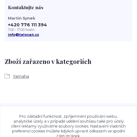
Kontaktujte nás
Martin Synek
+420 776 111 394
7:00 - 17:00 hodin
info@talocan.cz
Zboží zařazeno v kategoriích
Yamaha
Veškeré fotografie, grafické návrhy, vizualizace a textový
obsah zveřejněný na stránkách Talocan.cz a
Pro základní funkčnost, zpříjemnění používání webu,
CeskeSamolepky.cz jsou chráněny autorským právem. Jejich
analytické účely a v případě udělení souhlasu také pro účely
cílení reklamy využíváme soubory cookies. Nastavení vlastních
použití bez předchozího písemného souhlasu provozovatele
preferencí cookies můžete kdykoli upravit odkazem ve spodní
je zakázáno.
části stránek.