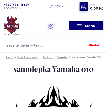
+420 776 111 394
0
ks
CZK
0,00 Kč
7:00 - 17:00 hodin
Menu
Hledat
Úvod
řezané samolepky
Motorky
Yamaha
samolepka Yamaha 010
samolepka Yamaha 010