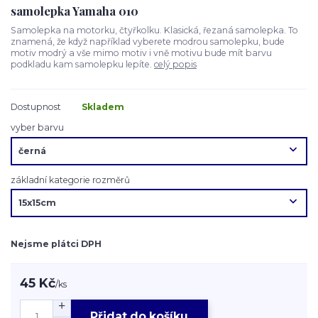
samolepka Yamaha 010
Samolepka na motorku, čtyřkolku. Klasická, řezaná samolepka. To
znamená, že když například vyberete modrou samolepku, bude
motiv modrý a vše mimo motiv i vně motivu bude mít barvu
podkladu kam samolepku lepíte.
celý popis
Dostupnost
Skladem
vyber barvu
základní kategorie rozměrů
Nejsme plátci DPH
45 Kč
/
ks
Přidat do košíku