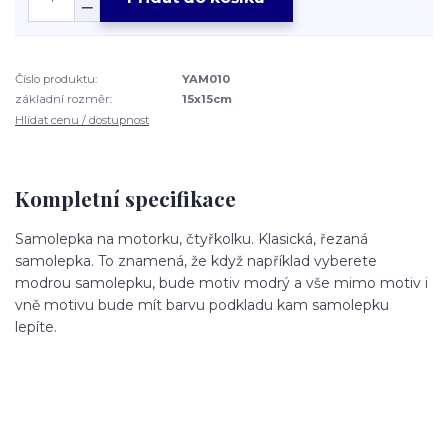
Číslo produktu:
YAM010
základní rozměr:
15x15cm
Hlídat cenu / dostupnost
Kompletní specifikace
Samolepka na motorku, čtyřkolku. Klasická, řezaná
samolepka. To znamená, že když například vyberete
modrou samolepku, bude motiv modrý a vše mimo motiv i
vně motivu bude mít barvu podkladu kam samolepku
lepíte.