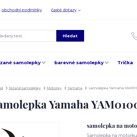
obchodní podmínky
časté dotazy
Hledat
ezané samolepky
barevné samolepky
Trička
od
řezané samolepky
Motorky
Yamaha
samolepka Yamaha YAM01
amolepka Yamaha YAM010
samolepka na mot
Samolepka na motorku, 