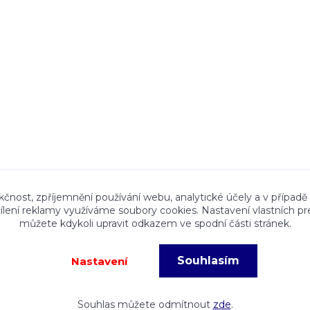
ace a textový obsah zveřejněný na stránkách Talocan.cz 
kčnost, zpříjemnění používání webu, analytické účely a v případě
cílení reklamy využíváme soubory cookies. Nastavení vlastních pr
ného souhlasu provozovatele je zakázáno.
můžete kdykoli upravit odkazem ve spodní části stránek.
Souhlasím
Nastavení
eré fotografie, grafiky a texty jsou chráněny autorským právem!
Vy
Souhlas můžete odmítnout
zde
.