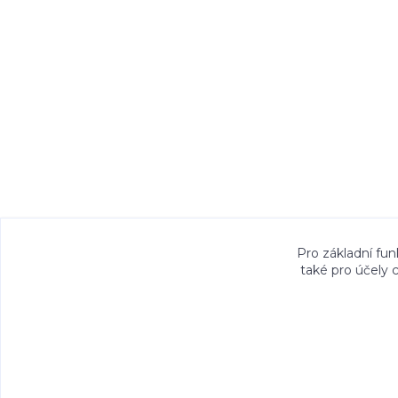
Veškeré fotografie, grafické návrhy, vizualiz
Pro základní fun
také pro účely 
právem. Jejich použití bez předchozího písem
Copyright©2026 Talocan.cz. Vešk