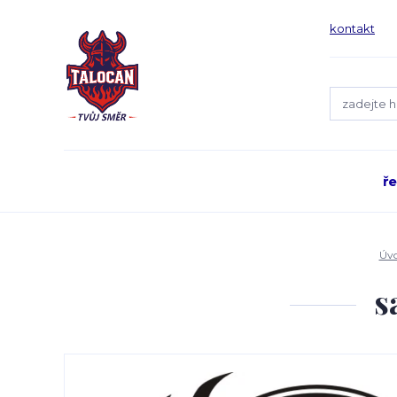
kontakt
ř
Úv
s