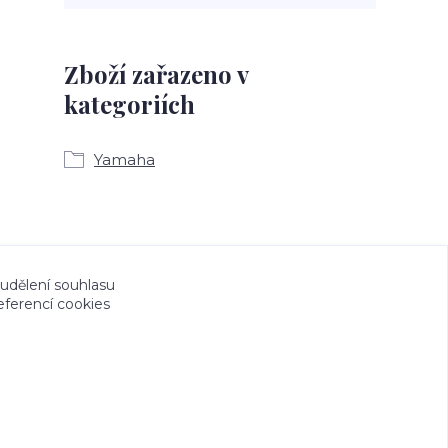
Zboží zařazeno v
kategoriích
Yamaha
a CeskeSamolepky.cz jsou chráněny autorským
 udělení souhlasu
eferencí cookies
tvořeno na
Eshop-rychle.cz