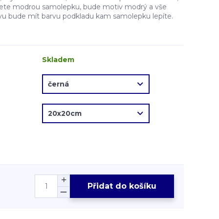
erete modrou samolepku, bude motiv modrý a vše
vu bude mít barvu podkladu kam samolepku lepíte.
Skladem
Přidat do košíku