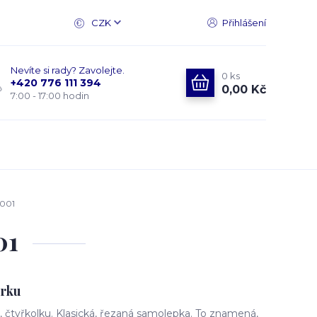
CZK
Přihlášení
Nevíte si rady? Zavolejte.
0
ks
+420 776 111 394
0,00 Kč
7:00 - 17:00 hodin
001
01
orku
čtyřkolku. Klasická, řezaná samolepka. To znamená,