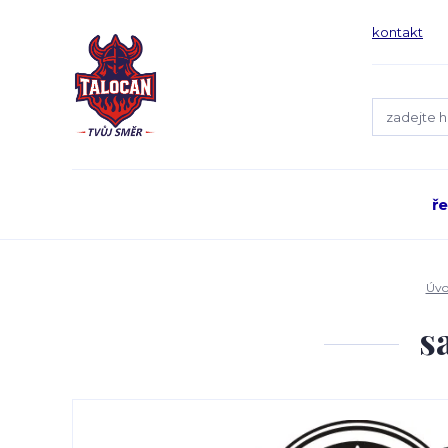
kontakt
ř
Úvo
s