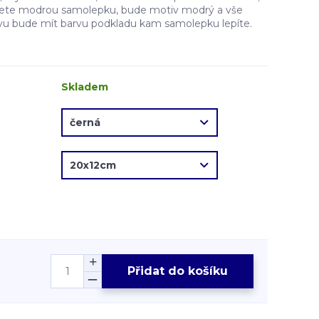
erete modrou samolepku, bude motiv modrý a vše
vu bude mít barvu podkladu kam samolepku lepíte.
Skladem
Přidat do košíku