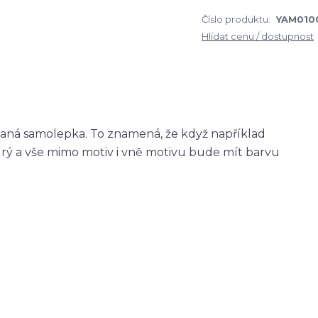
Číslo produktu:
YAM010
Hlídat cenu / dostupnost
zaná samolepka. To znamená, že když například
ý a vše mimo motiv i vně motivu bude mít barvu