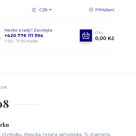
CZK
Přihlášení
Nevíte si rady? Zavolejte.
0
ks
+420 776 111 394
0,00 Kč
7:00 - 17:00 hodin
1008
08
orku
čtyřkolku. Klasická, řezaná samolepka. To znamená,