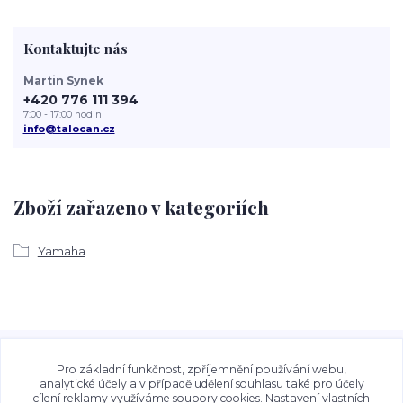
Kontaktujte nás
Martin Synek
+420 776 111 394
7:00 - 17:00 hodin
info@talocan.cz
Zboží zařazeno v kategoriích
Yamaha
Veškeré fotografie, grafické návrhy, vizualizace a textový
obsah zveřejněný na stránkách Talocan.cz a
Pro základní funkčnost, zpříjemnění používání webu,
CeskeSamolepky.cz jsou chráněny autorským právem. Jejich
analytické účely a v případě udělení souhlasu také pro účely
cílení reklamy využíváme soubory cookies. Nastavení vlastních