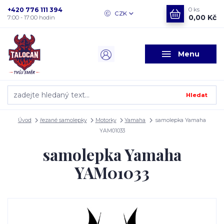
+420 776 111 394
0
ks
CZK
0,00 Kč
7:00 - 17:00 hodin
Menu
Hledat
Úvod
řezané samolepky
Motorky
Yamaha
samolepka Yamaha
YAM01033
samolepka Yamaha
YAM01033