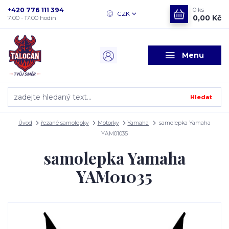
+420 776 111 394
0
ks
CZK
0,00 Kč
7:00 - 17:00 hodin
Menu
Hledat
Úvod
řezané samolepky
Motorky
Yamaha
samolepka Yamaha
YAM01035
samolepka Yamaha
YAM01035