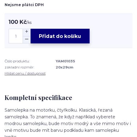
Nejsme plátci DPH
100 Kč
/
ks
Přidat do košíku
Číslo produktu:
YAM01035
základní rozměr:
20x29cm
Hlídat cenu / dostupnost
Kompletní specifikace
Samolepka na motorku, čtyřkolku. Klasická, řezaná
samolepka. To znamená, že když například vyberete
modrou samolepku, bude motiv modrý a vše mimo motiv i
vně motivu bude mít barvu podkladu kam samolepku
lepíte.