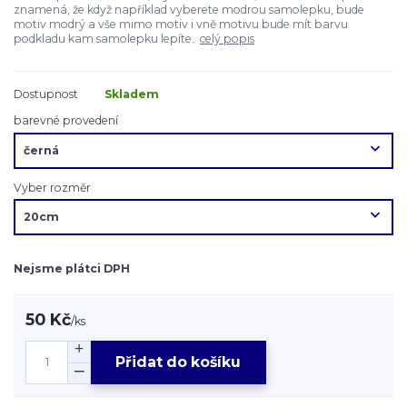
znamená, že když například vyberete modrou samolepku, bude
motiv modrý a vše mimo motiv i vně motivu bude mít barvu
podkladu kam samolepku lepíte.
celý popis
Dostupnost
Skladem
barevné provedení
Vyber rozměr
Nejsme plátci DPH
50 Kč
/
ks
Přidat do košíku