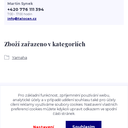
Martin Synek
+420 776 111 394
7:00 - 17:00 hodin
info@talocan.cz
Zboží zařazeno v kategoriích
Yamaha
Veškeré fotografie, grafické návrhy, vizualizace a textový
obsah zveřejněný na stránkách Talocan.cz a
Pro základní funkčnost, zpříjemnění používání webu,
CeskeSamolepky.cz jsou chráněny autorským právem. Jejich
analytické účely a v případě udělení souhlasu také pro účely
cílení reklamy využíváme soubory cookies. Nastavení vlastních
použití bez předchozího písemného souhlasu provozovatele
preferencí cookies můžete kdykoli upravit odkazem ve spodní
je zakázáno.
části stránek.
Souhlasím
Nastavení