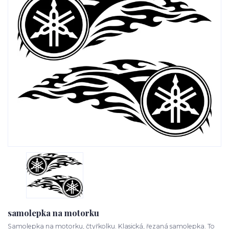
samolepka na motorku
Samolepka na motorku, čtyřkolku. Klasická, řezaná samolepka. To