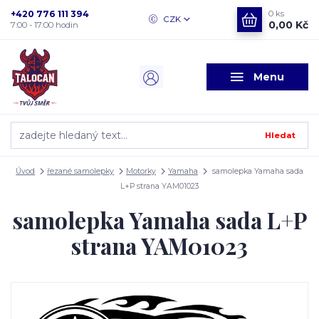
+420 776 111 394
0
ks
CZK
0,00 Kč
7:00 - 17:00 hodin
Menu
Hledat
Úvod
řezané samolepky
Motorky
Yamaha
samolepka Yamaha sada
L+P strana YAM01023
samolepka Yamaha sada L+P
strana YAM01023