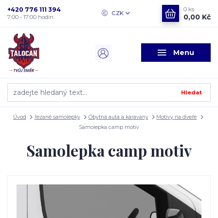
+420 776 111 394
0
ks
CZK
0,00 Kč
7:00 - 17:00 hodin
Menu
Hledat
Úvod
řezané samolepky
Obytná auta a karavany
Motivy na dveře
Samolepka camp motiv
Samolepka camp motiv