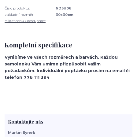
Číslo produktu:
ND5U06
základní rozměr:
30x30cm
Hlídat cenu / dostupnost
Kompletní specifikace
Vyrábíme ve všech rozměrech a barvách. Každou
samolepku Vám umíme přizpůsobit vašim
požadavkům
. Individuální poptávku prosím na email či
telefon 776 111 394
Kontaktujte nás
Martin Synek