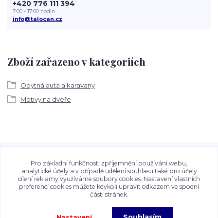
+420 776 111 394
7:00 - 17:00 hodin
info@talocan.cz
Zboží zařazeno v kategoriích
Obytná auta a karavany
Motivy na dveře
Veškeré fotografie, grafické návrhy, vizualizace a textový
obsah zveřejněný na stránkách Talocan.cz a
Pro základní funkčnost, zpříjemnění používání webu,
CeskeSamolepky.cz jsou chráněny autorským právem. Jejich
analytické účely a v případě udělení souhlasu také pro účely
cílení reklamy využíváme soubory cookies. Nastavení vlastních
použití bez předchozího písemného souhlasu provozovatele
preferencí cookies můžete kdykoli upravit odkazem ve spodní
je zakázáno.
části stránek.
Souhlasím
Nastavení