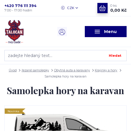
+420 776 111 394
0
ks
CZK
0,00 Kč
7:00 - 17:00 hodin
Menu
Hledat
Úvod
řezané samolepky
Obytná auta a karavany
Krajinky a hory
Samolepka hory na karavan
Samolepka hory na karavan
Novinka