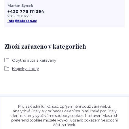
Martin Synek
+420 776 111 394
7:00 - 17:00 hodin
info@talocan.cz
Zboží zařazeno v kategoriích
Obytná auta a karavany
Krajinky a hory
Veškeré fotografie, grafické návrhy, vizualizace a textový
obsah zveřejněný na stránkách Talocan.cz a
Pro základní funkčnost, zpříjemnění používání webu,
CeskeSamolepky.cz jsou chráněny autorským právem. Jejich
analytické účely a v případě udělení souhlasu také pro účely
cílení reklamy využíváme soubory cookies. Nastavení vlastních
použití bez předchozího písemného souhlasu provozovatele
preferencí cookies můžete kdykoli upravit odkazem ve spodní
je zakázáno.
části stránek.