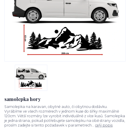
samolepka hory
Samolepka na karavan, obytné auto, či obytnou dodávku.
Vyrábíme ve všech rozměrech v jednom kuse do šířky maximálně
120cm. Větší rozměry lze vyrobit individuálně z více kusů. Samolepka
je jedna strana, pokud potřebujete samolepku na obě strany vozidla,
prosím zadejte si tento požadavek v parametrech...
celý popis