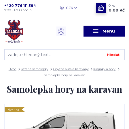
+420 776 111 394
0
ks
CZK
0,00 Kč
7:00 - 17:00 hodin
Menu
Hledat
Úvod
řezané samolepky
Obytná auta a karavany
Krajinky a hory
Samolepka hory na karavan
Samolepka hory na karavan
Novinka