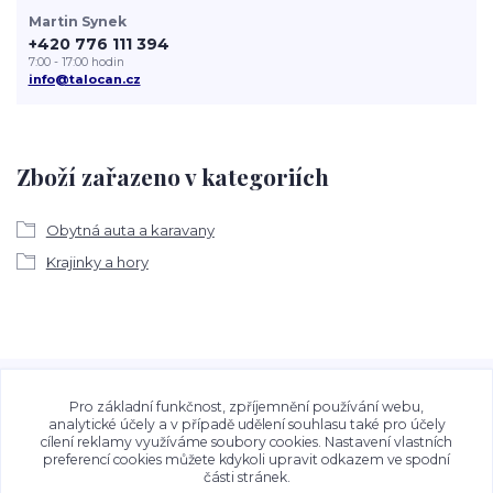
Martin Synek
+420 776 111 394
7:00 - 17:00 hodin
info@talocan.cz
Zboží zařazeno v kategoriích
Obytná auta a karavany
Krajinky a hory
Veškeré fotografie, grafické návrhy, vizualizace a textový
obsah zveřejněný na stránkách Talocan.cz a
Pro základní funkčnost, zpříjemnění používání webu,
CeskeSamolepky.cz jsou chráněny autorským právem. Jejich
analytické účely a v případě udělení souhlasu také pro účely
cílení reklamy využíváme soubory cookies. Nastavení vlastních
použití bez předchozího písemného souhlasu provozovatele
preferencí cookies můžete kdykoli upravit odkazem ve spodní
je zakázáno.
části stránek.