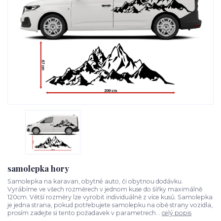
samolepka hory
Samolepka na karavan, obytné auto, či obytnou dodávku.
Vyrábíme ve všech rozměrech v jednom kuse do šířky maximálně
120cm. Větší rozměry lze vyrobit individuálně z více kusů. Samolepka
je jedna strana, pokud potřebujete samolepku na obě strany vozidla,
prosím zadejte si tento požadavek v parametrech...
celý popis