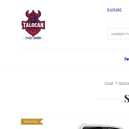
kontakt
ř
Úvod
řezan
Novinka