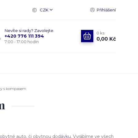
CZK
Přihlášení
Nevíte si rady? Zavolejte.
0
ks
+420 776 111 394
0,00 Kč
7:00 - 17:00 hodin
ry s kompasem
m
obytné auto, či obytnou dodávku. Vyrábíme ve všech