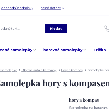
obchodní podmínky
časté dotazy
Hledat
ezané samolepky
barevné samolepky
Trička
é samolepky
Obytná auta a karavany
Hory a kompas
Samolepka ho
Samolepka hory s kompase
hory a kompas
Samolepka na karavan, 