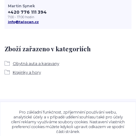
Martin Synek
+420 776 111 394
7:00 - 17:00 hodin
info@talocan.cz
Zboží zařazeno v kategoriích
Obytná auta a karavany
Krajinky a hory
Veškeré fotografie, grafické návrhy, vizualizace a textový
obsah zveřejněný na stránkách Talocan.cz a
Pro základní funkčnost, zpříjemnění používání webu,
CeskeSamolepky.cz jsou chráněny autorským právem. Jejich
analytické účely a v případě udělení souhlasu také pro účely
cílení reklamy využíváme soubory cookies. Nastavení vlastních
použití bez předchozího písemného souhlasu provozovatele
preferencí cookies můžete kdykoli upravit odkazem ve spodní
je zakázáno.
části stránek.