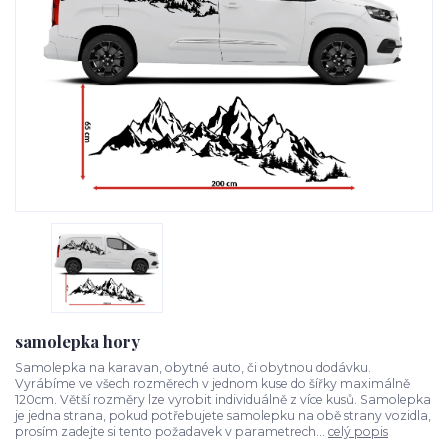
samolepka hory
Samolepka na karavan, obytné auto, či obytnou dodávku.
Vyrábíme ve všech rozměrech v jednom kuse do šířky maximálně
120cm. Větší rozměry lze vyrobit individuálně z více kusů. Samolepka
je jedna strana, pokud potřebujete samolepku na obě strany vozidla,
prosím zadejte si tento požadavek v parametrech...
celý popis