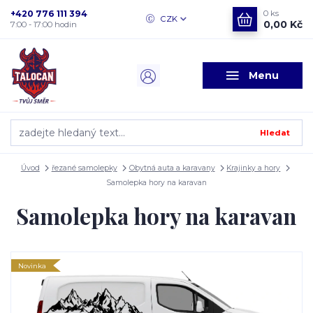
+420 776 111 394
0
ks
CZK
0,00 Kč
7:00 - 17:00 hodin
Menu
Hledat
Úvod
řezané samolepky
Obytná auta a karavany
Krajinky a hory
Samolepka hory na karavan
Samolepka hory na karavan
Novinka