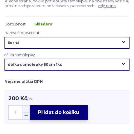
je jedna strana, pokud potřebujete samolepku na obě strany vozidla,
prosím zadejte si tento požadavek v parametrech...
celý popis
Dostupnost
Skladem
barevné provedení
délka samolepky
Nejsme plátci DPH
200 Kč
/
ks
Přidat do košíku