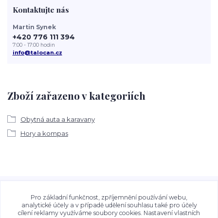
Kontaktujte nás
Martin Synek
+420 776 111 394
7:00 - 17:00 hodin
info@talocan.cz
Zboží zařazeno v kategoriích
Obytná auta a karavany
Hory a kompas
Veškeré fotografie, grafické návrhy, vizualizace a textový
obsah zveřejněný na stránkách Talocan.cz a
Pro základní funkčnost, zpříjemnění používání webu,
CeskeSamolepky.cz jsou chráněny autorským právem. Jejich
analytické účely a v případě udělení souhlasu také pro účely
cílení reklamy využíváme soubory cookies. Nastavení vlastních
použití bez předchozího písemného souhlasu provozovatele