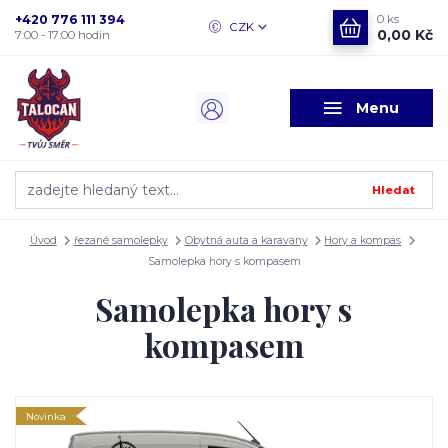
+420 776 111 394
0
ks
CZK
0,00 Kč
7:00 - 17:00 hodin
Menu
Hledat
Úvod
řezané samolepky
Obytná auta a karavany
Hory a kompas
Samolepka hory s kompasem
Samolepka hory s
kompasem
Novinka