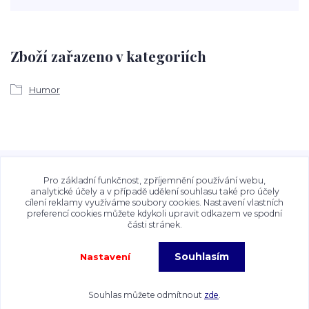
Zboží zařazeno v kategoriích
Humor
Veškeré fotografie, grafické návrhy, vizualizace a textový
obsah zveřejněný na stránkách Talocan.cz a
Pro základní funkčnost, zpříjemnění používání webu,
CeskeSamolepky.cz jsou chráněny autorským právem. Jejich
analytické účely a v případě udělení souhlasu také pro účely
cílení reklamy využíváme soubory cookies. Nastavení vlastních
použití bez předchozího písemného souhlasu provozovatele
preferencí cookies můžete kdykoli upravit odkazem ve spodní
je zakázáno.
části stránek.
Souhlasím
Nastavení
Copyright©2026 Talocan.cz. Veškeré fotografie, grafiky a texty jsou chráněny
autorským právem!
Souhlas můžete odmítnout
zde
.
Vytvořeno na
Eshop-rychle.cz