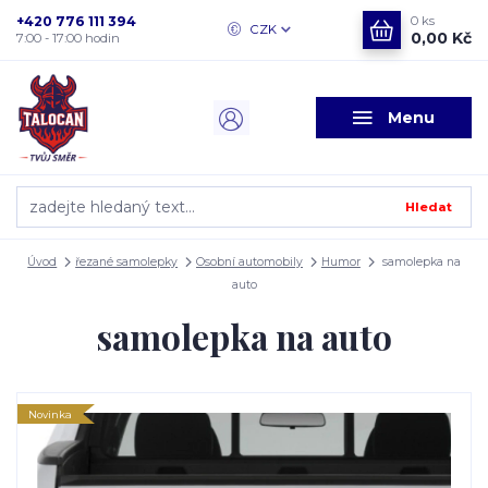
+420 776 111 394
0
ks
CZK
0,00 Kč
7:00 - 17:00 hodin
Menu
Hledat
Úvod
řezané samolepky
Osobní automobily
Humor
samolepka na
auto
samolepka na auto
Novinka