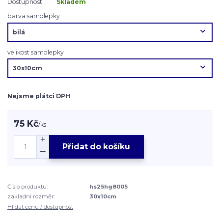
Dostupnost
Skladem
barva samolepky
velikost samolepky
Nejsme plátci DPH
75 Kč
/
ks
Přidat do košíku
Číslo produktu:
hs25hg8005
základní rozměr:
30x10cm
Hlídat cenu / dostupnost