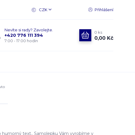
CZK
Přihlášení
Nevíte si rady? Zavolejte.
0
ks
+420 776 111 394
0,00 Kč
7:00 - 17:00 hodin
uto
o humorný text.. Samolepku Vám vyrobíme v