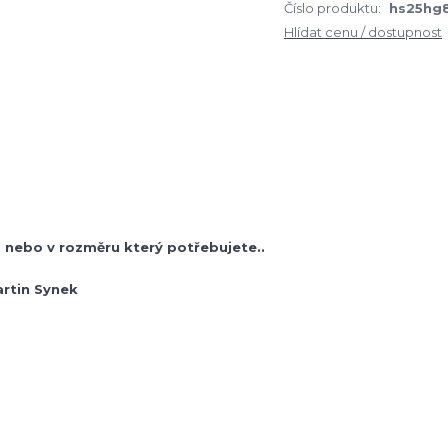
Číslo produktu:
hs25hg
Hlídat cenu / dostupnost
nebo v rozměru který potřebujete..
artin Synek