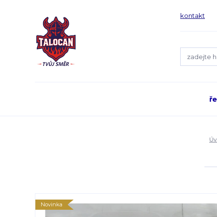
kontakt
ř
Úv
Novinka