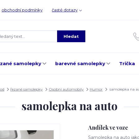
obchodní podmínky
časté dotazy
Hledat
ezané samolepky
barevné samolepky
Trička
od
řezané samolepky
Osobní automobily
Humor
samolepka na a
samolepka na auto
Andílek ve voze
Samolepka na auto jak