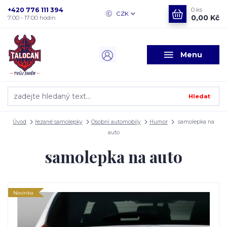
+420 776 111 394
0
ks
CZK
0,00 Kč
7:00 - 17:00 hodin
Menu
Hledat
Úvod
řezané samolepky
Osobní automobily
Humor
samolepka na
auto
samolepka na auto
Novinka