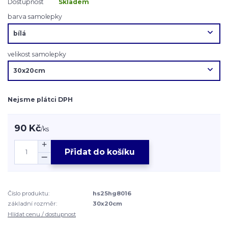
Dostupnost
Skladem
barva samolepky
velikost samolepky
Nejsme plátci DPH
90 Kč
/
ks
Přidat do košíku
Číslo produktu:
hs25hg8016
základní rozměr:
30x20cm
Hlídat cenu / dostupnost