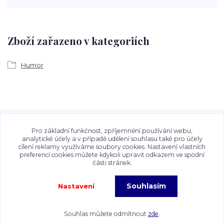
Zboží zařazeno v kategoriích
Humor
Veškeré fotografie, grafické návrhy, vizualizace a textový
obsah zveřejněný na stránkách Talocan.cz a
Pro základní funkčnost, zpříjemnění používání webu,
CeskeSamolepky.cz jsou chráněny autorským právem. Jejich
analytické účely a v případě udělení souhlasu také pro účely
cílení reklamy využíváme soubory cookies. Nastavení vlastních
použití bez předchozího písemného souhlasu provozovatele
preferencí cookies můžete kdykoli upravit odkazem ve spodní
je zakázáno.
části stránek.
Souhlasím
Nastavení
Copyright©2026 Talocan.cz. Veškeré fotografie, grafiky a texty jsou chráněny
autorským právem!
Souhlas můžete odmítnout
zde
.
Vytvořeno na
Eshop-rychle.cz