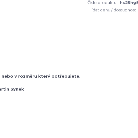
Číslo produktu:
hs25hg
Hlídat cenu / dostupnost
nebo v rozměru který potřebujete..
artin Synek