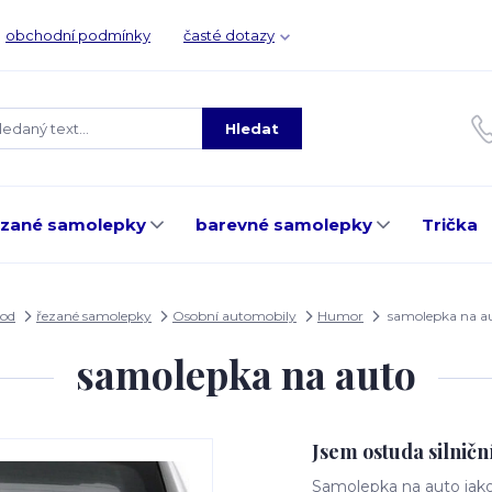
obchodní podmínky
časté dotazy
Hledat
ezané samolepky
barevné samolepky
Trička
od
řezané samolepky
Osobní automobily
Humor
samolepka na a
samolepka na auto
Jsem ostuda silnič
Samolepka na auto jak