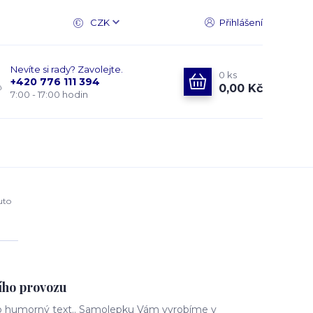
CZK
Přihlášení
Nevíte si rady? Zavolejte.
0
ks
+420 776 111 394
0,00 Kč
7:00 - 17:00 hodin
uto
ního provozu
o humorný text.. Samolepku Vám vyrobíme v