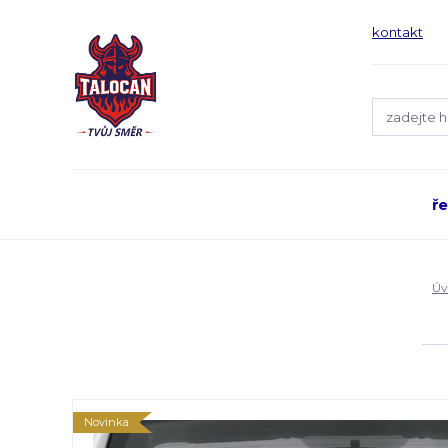
kontakt
ř
Úv
Novinka