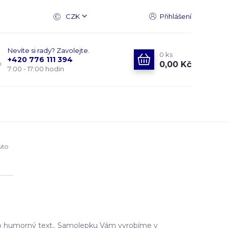
CZK
Přihlášení
Nevíte si rady? Zavolejte.
0
ks
+420 776 111 394
0,00 Kč
7:00 - 17:00 hodin
uto
o humorný text.. Samolepku Vám vyrobíme v