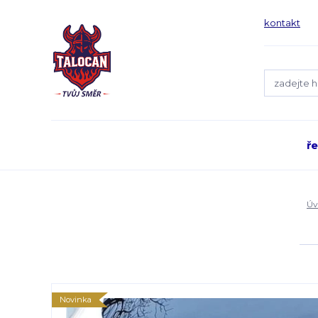
kontakt
ř
Úv
Novinka