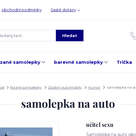
obchodní podmínky
časté dotazy
Hledat
ezané samolepky
barevné samolepky
Trička
od
řezané samolepky
Osobní automobily
Humor
samolepka na a
samolepka na auto
učitel sexu
Samolepka na auto jak