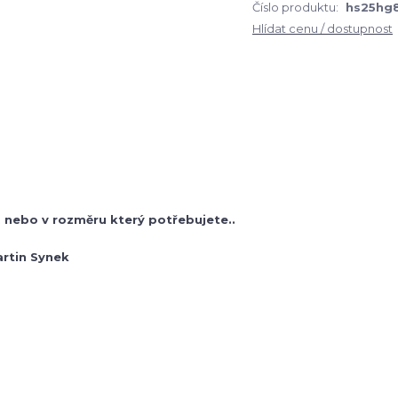
Číslo produktu:
hs25hg
Hlídat cenu / dostupnost
nebo v rozměru který potřebujete..
artin Synek