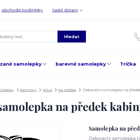
obchodní podmínky
časté dotazy
Hledat
ezané samolepky
barevné samolepky
Trička
molepky
Kamiony
Volvo
Na předek
Dekorační samolepka na před
samolepka na předek kab
Samolepka na před
Dekorační samolepka na