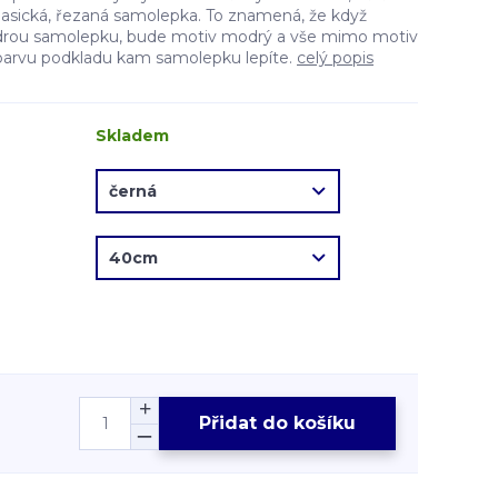
lasická, řezaná samolepka. To znamená, že když
drou samolepku, bude motiv modrý a vše mimo motiv
barvu podkladu kam samolepku lepíte.
celý popis
Skladem
Přidat do košíku