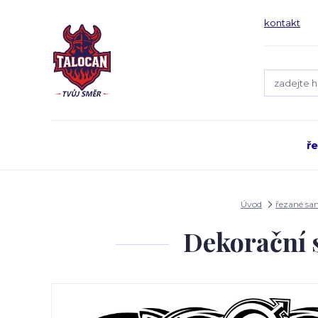
kontakt
ř
Úvod
řezané sa
Dekorační 