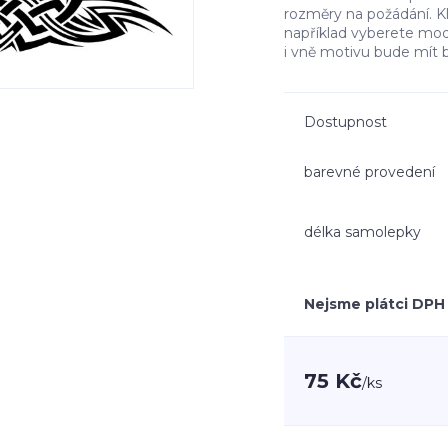
rozměry na požádání. K
například vyberete mo
i vně motivu bude mít 
Dostupnost
barevné provedení
délka samolepky
Nejsme plátci DPH
75 Kč
/
ks