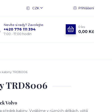
CZK
Přihlášení
Nevíte si rady? Zavolejte.
0
ks
+420 776 111 394
0,00 Kč
7:00 - 17:00 hodin
ek kabiny TRD8006
iny TRD8006
ek Volvo
 předek kabiny. Vyrábíme v různých délkách, větší