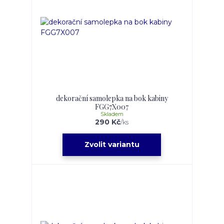
dekorační samolepka na bok kabiny
FGG7X007
Skladem
290 Kč
/
ks
Zvolit variantu