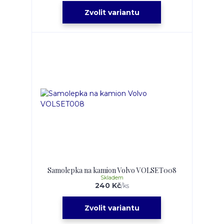
Zvolit variantu
Samolepka na kamion Volvo VOLSET008
Skladem
240 Kč
/
ks
Zvolit variantu