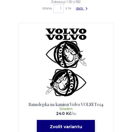
Zobrazuji 1-30 z 392
strana
z 14
další
Samolepka na kamion Volvo VOLSET024
Skladem
240 Kč
/
ks
Zvolit variantu