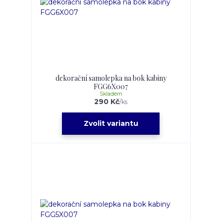
dekorační samolepka na bok kabiny
FGG6X007
Skladem
290 Kč
/
ks
Zvolit variantu