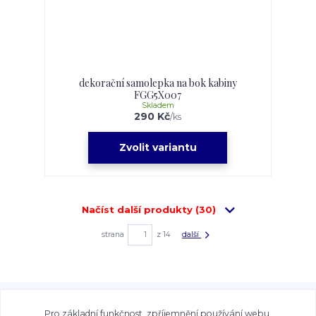
dekorační samolepka na bok kabiny
FGG5X007
Skladem
290 Kč
/
ks
Zvolit variantu
Načíst další produkty (30)
strana
z 14
další
Veškeré fotografie, grafické návrhy, vizualizace a textový
obsah zveřejněný na stránkách Talocan.cz a
Pro základní funkčnost, zpříjemnění používání webu,