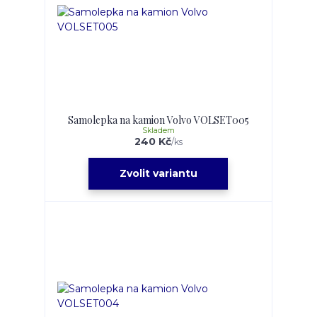
Samolepka na kamion Volvo VOLSET005
Skladem
240 Kč
/
ks
Zvolit variantu