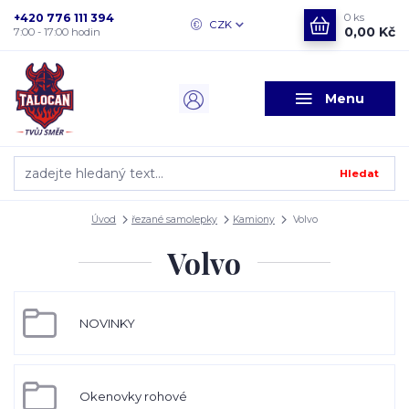
+420 776 111 394
0
ks
CZK
0,00 Kč
7:00 - 17:00 hodin
Menu
Hledat
Úvod
řezané samolepky
Kamiony
Volvo
Volvo
NOVINKY
Okenovky rohové