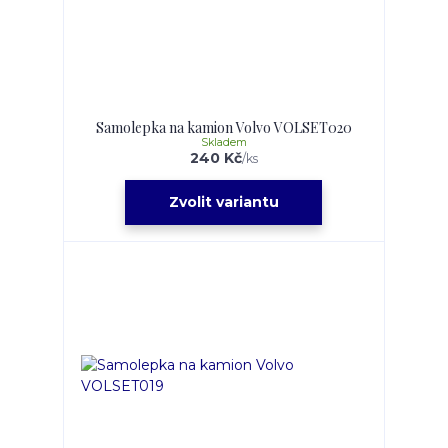
Samolepka na kamion Volvo VOLSET020
Skladem
240 Kč
/
ks
Zvolit variantu