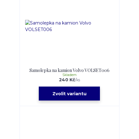
Samolepka na kamion Volvo VOLSET006
Skladem
240 Kč
/
ks
Zvolit variantu