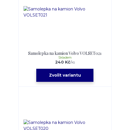
Samolepka na kamion Volvo VOLSET021
Skladem
240 Kč
/
ks
Zvolit variantu