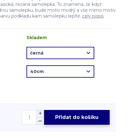
lasická, řezaná samolepka. To znamená, že když
drou samolepku, bude motiv modrý a vše mimo motiv
barvu podkladu kam samolepku lepíte.
celý popis
Skladem
Přidat do košíku