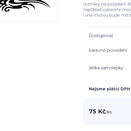
rozměry na požádání. K
například vyberete mo
i vně motivu bude mít 
Dostupnost
barevné provedení
délka samolepky
Nejsme plátci DPH
75 Kč
/
ks