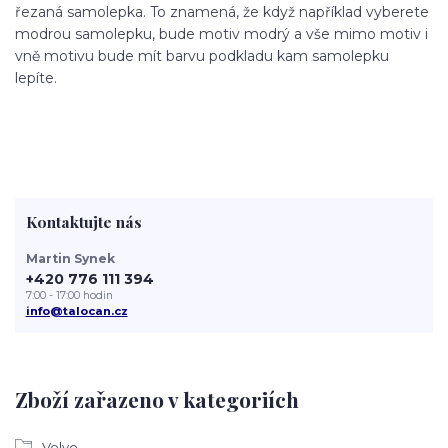
řezaná samolepka. To znamená, že když například vyberete
modrou samolepku, bude motiv modrý a vše mimo motiv i
vně motivu bude mít barvu podkladu kam samolepku
lepíte.
Kontaktujte nás
Martin Synek
+420 776 111 394
7:00 - 17:00 hodin
info@talocan.cz
Zboží zařazeno v kategoriích
Volvo