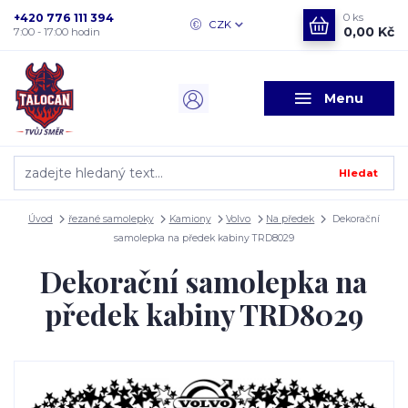
+420 776 111 394
0
ks
CZK
0,00 Kč
7:00 - 17:00 hodin
Menu
Hledat
Úvod
řezané samolepky
Kamiony
Volvo
Na předek
Dekorační
samolepka na předek kabiny TRD8029
Dekorační samolepka na
předek kabiny TRD8029