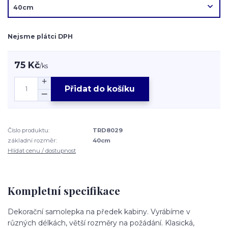
Nejsme plátci DPH
75 Kč
/
ks
Přidat do košíku
Číslo produktu:
TRD8029
základní rozměr:
40cm
Hlídat cenu / dostupnost
Kompletní specifikace
Dekorační samolepka na předek kabiny. Vyrábíme v
různých délkách, větší rozměry na požádání. Klasická,