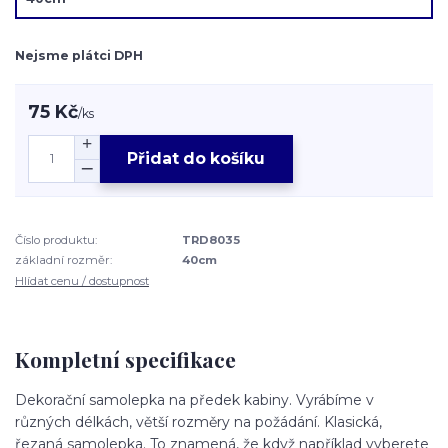
Nejsme plátci DPH
75 Kč
/
ks
Přidat do košíku
Číslo produktu:
TRD8035
základní rozměr:
40cm
Hlídat cenu / dostupnost
Kompletní specifikace
Dekorační samolepka na předek kabiny. Vyrábíme v
různých délkách, větší rozměry na požádání. Klasická,
řezaná samolepka. To znamená, že když například vyberete