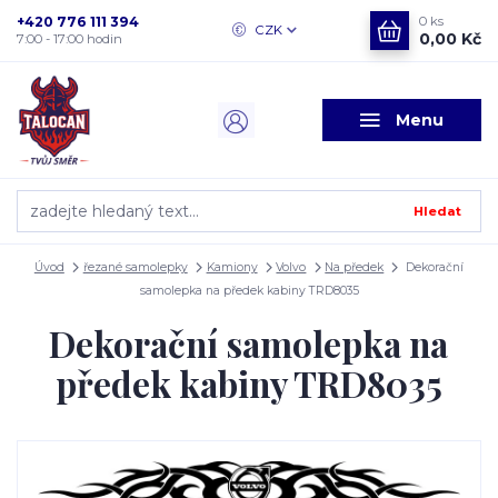
+420 776 111 394
0
ks
CZK
0,00 Kč
7:00 - 17:00 hodin
Menu
Hledat
Úvod
řezané samolepky
Kamiony
Volvo
Na předek
Dekorační
samolepka na předek kabiny TRD8035
Dekorační samolepka na
předek kabiny TRD8035