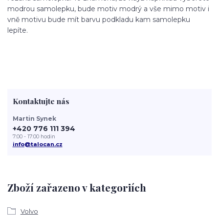
modrou samolepku, bude motiv modrý a vše mimo motiv i
vně motivu bude mít barvu podkladu kam samolepku
lepíte.
Kontaktujte nás
Martin Synek
+420 776 111 394
7:00 - 17:00 hodin
info@talocan.cz
Zboží zařazeno v kategoriích
Volvo