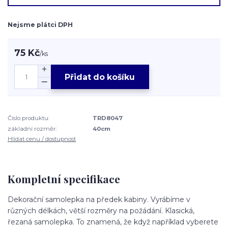
Nejsme plátci DPH
75 Kč
/
ks
Přidat do košíku
Číslo produktu:
TRD8047
základní rozměr:
40cm
Hlídat cenu / dostupnost
Kompletní specifikace
Dekorační samolepka na předek kabiny. Vyrábíme v
různých délkách, větší rozměry na požádání. Klasická,
řezaná samolepka. To znamená, že když například vyberete