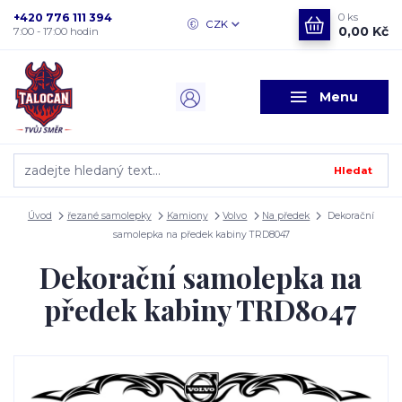
+420 776 111 394
0
ks
CZK
0,00 Kč
7:00 - 17:00 hodin
Menu
Hledat
Úvod
řezané samolepky
Kamiony
Volvo
Na předek
Dekorační
samolepka na předek kabiny TRD8047
Dekorační samolepka na
předek kabiny TRD8047