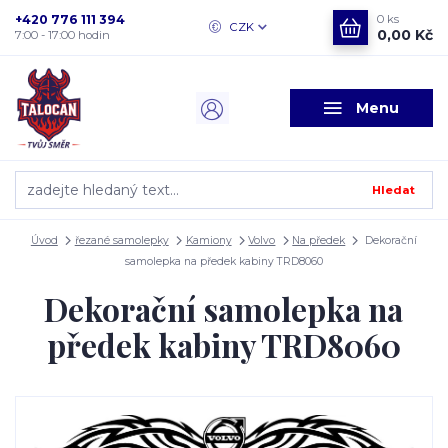
+420 776 111 394
0
ks
CZK
0,00 Kč
7:00 - 17:00 hodin
Menu
Hledat
Úvod
řezané samolepky
Kamiony
Volvo
Na předek
Dekorační
samolepka na předek kabiny TRD8060
Dekorační samolepka na
předek kabiny TRD8060