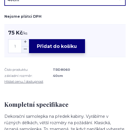
Nejsme plátci DPH
75 Kč
/
ks
Přidat do košíku
Číslo produktu:
TRD8060
základní rozměr:
40cm
Hlídat cenu / dostupnost
Kompletní specifikace
Dekorační samolepka na předek kabiny. Vyrábíme v
různých délkách, větší rozměry na požádání. Klasická,
řezaná samolepka. To znamená, že když například vyberete