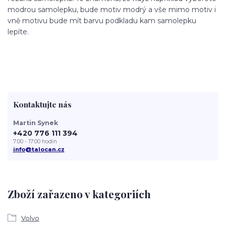
modrou samolepku, bude motiv modrý a vše mimo motiv i
vně motivu bude mít barvu podkladu kam samolepku
lepíte.
Kontaktujte nás
Martin Synek
+420 776 111 394
7:00 - 17:00 hodin
info@talocan.cz
Zboží zařazeno v kategoriích
Volvo