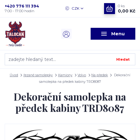
+420 776 111 394
0
ks
CZK
0,00 Kč
7:00 - 17:00 hodin
Menu
Hledat
Úvod
řezané samolepky
Kamiony
Volvo
Na předek
Dekorační
samolepka na předek kabiny TRD8087
Dekorační samolepka na
předek kabiny TRD8087