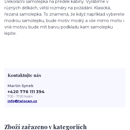
Dekorační samolepka na předek kabiny. Vyrábíme v
různých délkách, větší rozměry na požádání. Klasická,
řezaná samolepka. To znamená, že když například vyberete
modrou samolepku, bude motiv modrý a vše mimo motiv i
vně motivu bude mít barvu podkladu kam samolepku
lepíte.
Kontaktujte nás
Martin Synek
+420 776 111 394
7:00 - 17:00 hodin
info@talocan.cz
Zboží zařazeno v kategoriích