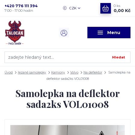
+420 776 111 394
0
ks
CZK
0,00 Kč
7:00 - 17:00 hodin
Menu
Hledat
Úvod
řezané samolepky
Kamiony
Volvo
Na deflektor
Samolepka na
deflektor sada2ks VOL01008
Samolepka na deflektor
sada2ks VOL01008