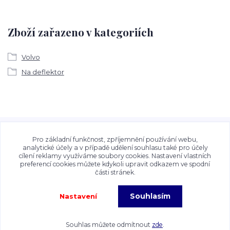
Zboží zařazeno v kategoriích
Volvo
Na deflektor
Veškeré fotografie, grafické návrhy, vizualizace a textový
obsah zveřejněný na stránkách Talocan.cz a
Pro základní funkčnost, zpříjemnění používání webu,
CeskeSamolepky.cz jsou chráněny autorským právem. Jejich
analytické účely a v případě udělení souhlasu také pro účely
cílení reklamy využíváme soubory cookies. Nastavení vlastních
použití bez předchozího písemného souhlasu provozovatele
preferencí cookies můžete kdykoli upravit odkazem ve spodní
je zakázáno.
části stránek.
Souhlasím
Nastavení
Copyright©2026 Talocan.cz. Veškeré fotografie, grafiky a texty jsou chráněny
autorským právem!
Souhlas můžete odmítnout
zde
.
Vytvořeno na
Eshop-rychle.cz