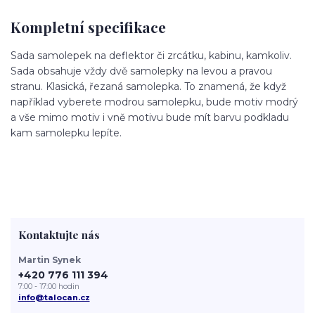
Kompletní specifikace
Sada samolepek na deflektor či zrcátku, kabinu, kamkoliv.
Sada obsahuje vždy dvě samolepky na levou a pravou
stranu. Klasická, řezaná samolepka. To znamená, že když
například vyberete modrou samolepku, bude motiv modrý
a vše mimo motiv i vně motivu bude mít barvu podkladu
kam samolepku lepíte.
Kontaktujte nás
Martin Synek
+420 776 111 394
7:00 - 17:00 hodin
info@talocan.cz