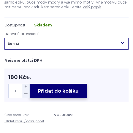
samolepku, bude motiv modrý a vše mimo motiv i vně motivu bude
mít barvu podkladu kam samolepku lepíte.
celý popis
Dostupnost
Skladem
barevné provedení
Nejsme plátci DPH
180 Kč
/
ks
Přidat do košíku
Číslo produktu:
VOL01009
Hlídat cenu / dostupnost