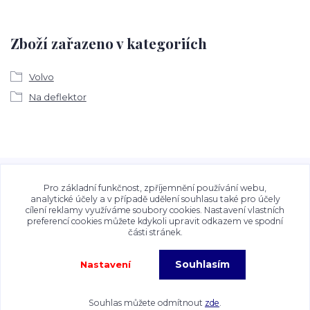
Zboží zařazeno v kategoriích
Volvo
Na deflektor
Veškeré fotografie, grafické návrhy, vizualizace a textový
obsah zveřejněný na stránkách Talocan.cz a
Pro základní funkčnost, zpříjemnění používání webu,
CeskeSamolepky.cz jsou chráněny autorským právem. Jejich
analytické účely a v případě udělení souhlasu také pro účely
cílení reklamy využíváme soubory cookies. Nastavení vlastních
použití bez předchozího písemného souhlasu provozovatele
preferencí cookies můžete kdykoli upravit odkazem ve spodní
je zakázáno.
části stránek.
Souhlasím
Nastavení
Copyright©2026 Talocan.cz. Veškeré fotografie, grafiky a texty jsou chráněny
autorským právem!
Souhlas můžete odmítnout
zde
.
Vytvořeno na
Eshop-rychle.cz