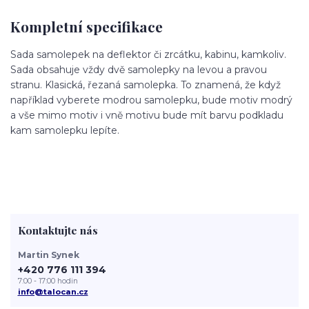
Kompletní specifikace
Sada samolepek na deflektor či zrcátku, kabinu, kamkoliv.
Sada obsahuje vždy dvě samolepky na levou a pravou
stranu. Klasická, řezaná samolepka. To znamená, že když
například vyberete modrou samolepku, bude motiv modrý
a vše mimo motiv i vně motivu bude mít barvu podkladu
kam samolepku lepíte.
Kontaktujte nás
Martin Synek
+420 776 111 394
7:00 - 17:00 hodin
info@talocan.cz