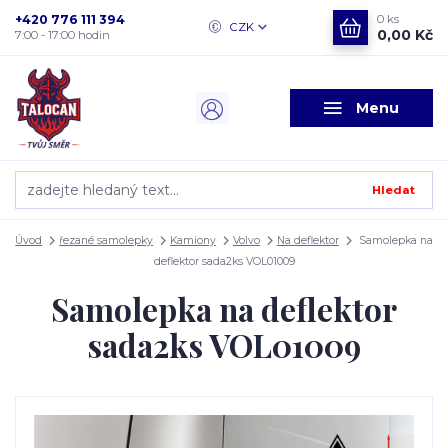
+420 776 111 394
0
ks
CZK
0,00 Kč
7:00 - 17:00 hodin
Menu
Hledat
Úvod
řezané samolepky
Kamiony
Volvo
Na deflektor
Samolepka na
deflektor sada2ks VOL01009
Samolepka na deflektor
sada2ks VOL01009