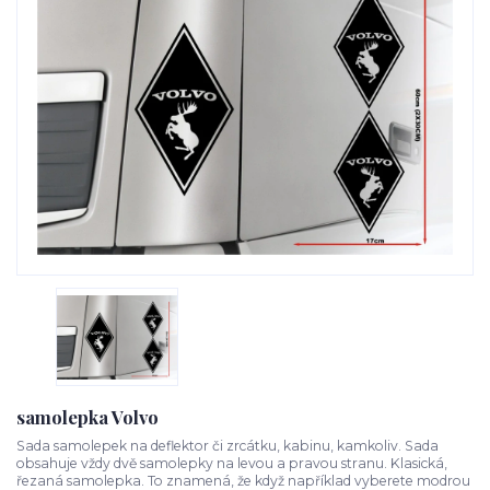
samolepka Volvo
Sada samolepek na deflektor či zrcátku, kabinu, kamkoliv. Sada
obsahuje vždy dvě samolepky na levou a pravou stranu. Klasická,
řezaná samolepka. To znamená, že když například vyberete modrou