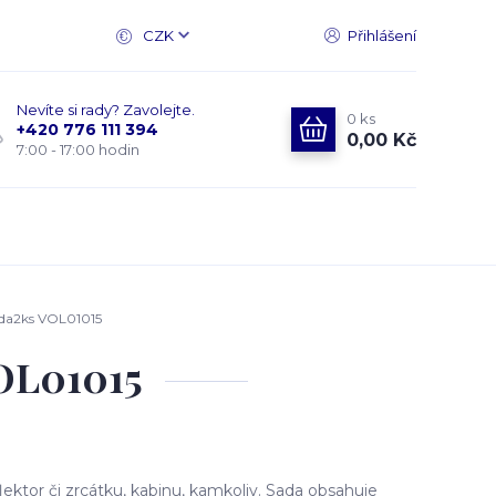
CZK
Přihlášení
Nevíte si rady? Zavolejte.
0
ks
+420 776 111 394
0,00 Kč
7:00 - 17:00 hodin
ada2ks VOL01015
VOL01015
ktor či zrcátku, kabinu, kamkoliv. Sada obsahuje