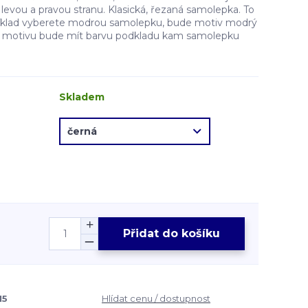
evou a pravou stranu. Klasická, řezaná samolepka. To
íklad vyberete modrou samolepku, bude motiv modrý
ě motivu bude mít barvu podkladu kam samolepku
Skladem
Přidat do košíku
15
Hlídat cenu / dostupnost