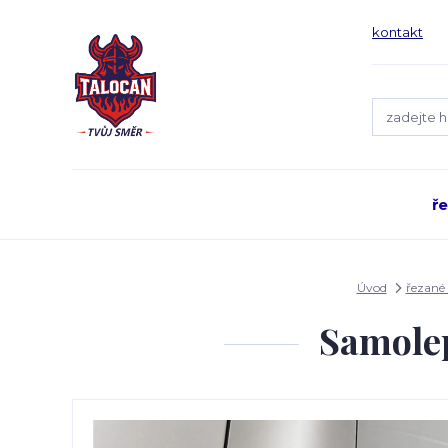
kontakt
ř
Úvod
řezané
Samolep