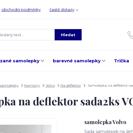
obchodní podmínky
časté dotazy
Hledat
ezané samolepky
barevné samolepky
Trička
 samolepky
Kamiony
Volvo
Na deflektor
Samolepka na deflektor s
ka na deflektor sada2ks 
samolepka Volvo
Sada samolepek na defle