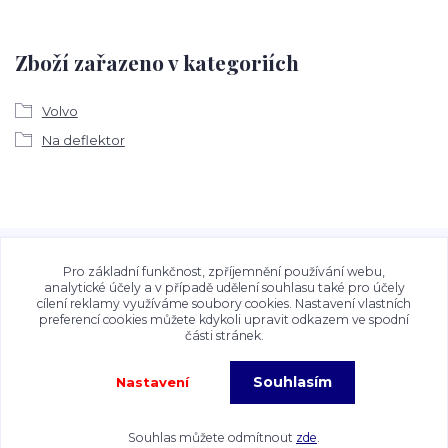
Zboží zařazeno v kategoriích
Volvo
Na deflektor
Veškeré fotografie, grafické návrhy, vizualizace a textový
obsah zveřejněný na stránkách Talocan.cz a
Pro základní funkčnost, zpříjemnění používání webu,
CeskeSamolepky.cz jsou chráněny autorským právem. Jejich
analytické účely a v případě udělení souhlasu také pro účely
cílení reklamy využíváme soubory cookies. Nastavení vlastních
použití bez předchozího písemného souhlasu provozovatele
preferencí cookies můžete kdykoli upravit odkazem ve spodní
je zakázáno.
části stránek.
Souhlasím
Nastavení
Copyright©2026 Talocan.cz. Veškeré fotografie, grafiky a texty jsou chráněny
autorským právem!
Souhlas můžete odmítnout
zde
.
Vytvořeno na
Eshop-rychle.cz