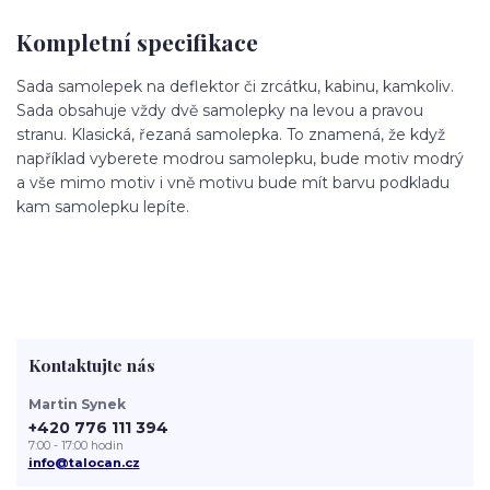
Kompletní specifikace
Sada samolepek na deflektor či zrcátku, kabinu, kamkoliv.
Sada obsahuje vždy dvě samolepky na levou a pravou
stranu. Klasická, řezaná samolepka. To znamená, že když
například vyberete modrou samolepku, bude motiv modrý
a vše mimo motiv i vně motivu bude mít barvu podkladu
kam samolepku lepíte.
Kontaktujte nás
Martin Synek
+420 776 111 394
7:00 - 17:00 hodin
info@talocan.cz