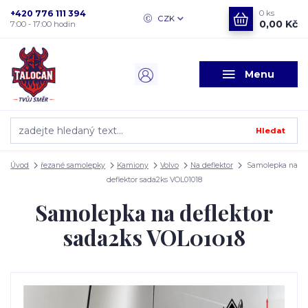
+420 776 111 394
0
ks
CZK
0,00 Kč
7:00 - 17:00 hodin
Menu
Hledat
Úvod
řezané samolepky
Kamiony
Volvo
Na deflektor
Samolepka na
deflektor sada2ks VOL01018
Samolepka na deflektor
sada2ks VOL01018