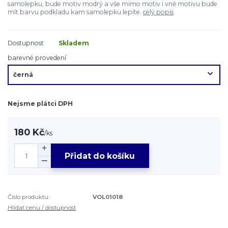
samolepku, bude motiv modrý a vše mimo motiv i vně motivu bude
mít barvu podkladu kam samolepku lepíte.
celý popis
Dostupnost
Skladem
barevné provedení
Nejsme plátci DPH
180 Kč
/
ks
Přidat do košíku
Číslo produktu:
VOL01018
Hlídat cenu / dostupnost