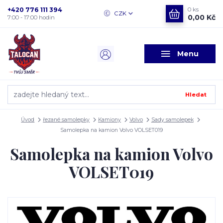
+420 776 111 394
0
ks
CZK
0,00 Kč
7:00 - 17:00 hodin
Menu
Hledat
Úvod
řezané samolepky
Kamiony
Volvo
Sady samolepek
Samolepka na kamion Volvo VOLSET019
Samolepka na kamion Volvo
VOLSET019