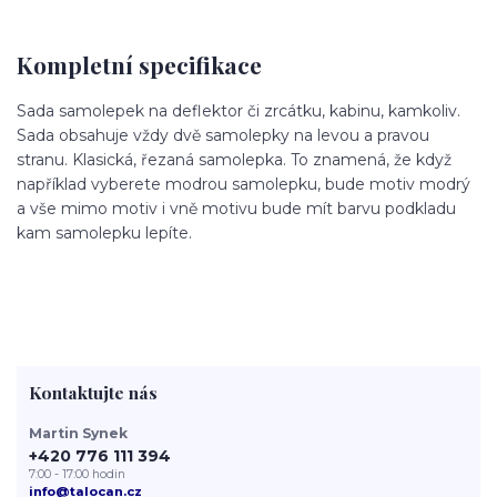
Kompletní specifikace
Sada samolepek na deflektor či zrcátku, kabinu, kamkoliv.
Sada obsahuje vždy dvě samolepky na levou a pravou
stranu. Klasická, řezaná samolepka. To znamená, že když
například vyberete modrou samolepku, bude motiv modrý
a vše mimo motiv i vně motivu bude mít barvu podkladu
kam samolepku lepíte.
Kontaktujte nás
Martin Synek
+420 776 111 394
7:00 - 17:00 hodin
info@talocan.cz