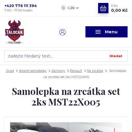
+420 776 111 394
0
ks
CZK
0,00 Kč
7:00 - 17:00 hodin
Menu
Hledat
Úvod
řezané samolepky
Kamiony
Renault
Na zrcátka
Samolepka
na zrcátka set 2ks MST22X005
Samolepka na zrcátka set
2ks MST22X005