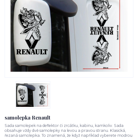
samolepka Renault
Sada samolepek na deflektor či zrcátku, kabinu, kamkoliv. Sada
obsahuje vždy dvě samolepky na levou a pravou stranu. Klasická,
řezaná samolepka. To znamená, že když například vyberete modrou