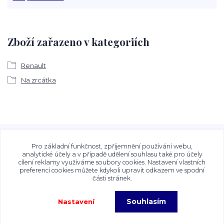
Zboží zařazeno v kategoriích
Renault
Na zrcátka
Veškeré fotografie, grafické návrhy, vizualizace a textový
obsah zveřejněný na stránkách Talocan.cz a
Pro základní funkčnost, zpříjemnění používání webu,
CeskeSamolepky.cz jsou chráněny autorským právem. Jejich
analytické účely a v případě udělení souhlasu také pro účely
cílení reklamy využíváme soubory cookies. Nastavení vlastních
použití bez předchozího písemného souhlasu provozovatele
preferencí cookies můžete kdykoli upravit odkazem ve spodní
je zakázáno.
části stránek.
Souhlasím
Nastavení
Copyright©2026 Talocan.cz. Veškeré fotografie, grafiky a texty jsou chráněny
autorským právem!