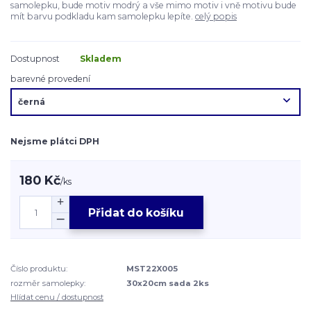
samolepku, bude motiv modrý a vše mimo motiv i vně motivu bude
mít barvu podkladu kam samolepku lepíte.
celý popis
Dostupnost
Skladem
barevné provedení
Nejsme plátci DPH
180 Kč
/
ks
Přidat do košíku
Číslo produktu:
MST22X005
rozměr samolepky:
30x20cm sada 2ks
Hlídat cenu / dostupnost