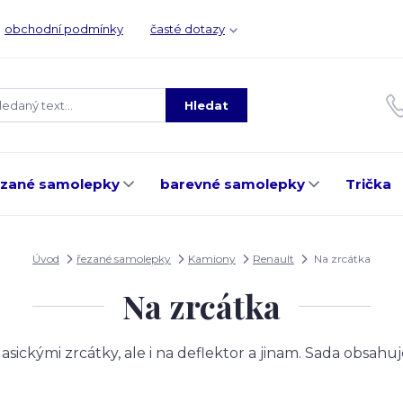
obchodní podmínky
časté dotazy
Hledat
ezané samolepky
barevné samolepky
Trička
Úvod
řezané samolepky
Kamiony
Renault
Na zrcátka
Na zrcátka
lasickými zrcátky, ale i na deflektor a jinam. Sada obsahu