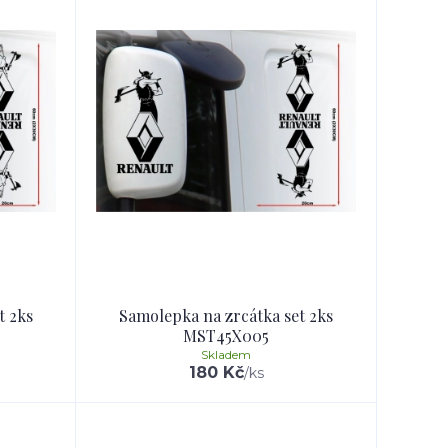
t 2ks
Samolepka na zrcátka set 2ks
MST45X005
Skladem
180 Kč
/
ks