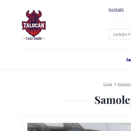
kontakt
ř
Úvod
řezané 
Samole