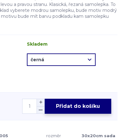
evou a pravou stranu. Klasická, řezaná samolepka. To
íklad vyberete modrou samolepku, bude motiv modrý
ě motivu bude mít barvu podkladu kam samolepku
Skladem
Přidat do košíku
005
rozměr
30x20cm sada