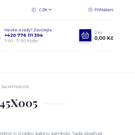
CZK
Přihlášení
Nevíte si rady? Zavolejte.
0
ks
+420 776 111 394
0,00 Kč
7:00 - 17:00 hodin
t 2ks MST45X005
T45X005
ktor či zrcátku, kabinu, kamkoliv. Sada obsahuje