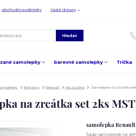
obchodní podmínky
časté dotazy
Hledat
ezané samolepky
barevné samolepky
Trička
samolepky
Kamiony
Renault
Na zrcátka
Samolepka na zrcátka se
pka na zrcátka set 2ks MS
samolepka Renault
Sada samolepek na defle