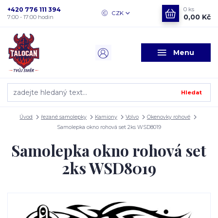
+420 776 111 394
0
ks
CZK
0,00 Kč
7:00 - 17:00 hodin
Menu
Hledat
Úvod
řezané samolepky
Kamiony
Volvo
Okenovky rohové
Samolepka okno rohová set 2ks WSD8019
Samolepka okno rohová set
2ks WSD8019