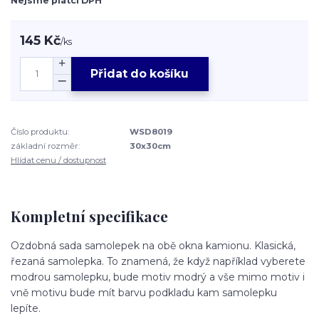
Nejsme plátci DPH
145 Kč
/
ks
Přidat do košíku
Číslo produktu:
WSD8019
základní rozměr:
30x30cm
Hlídat cenu / dostupnost
Kompletní specifikace
Ozdobná sada samolepek na obě okna kamionu. Klasická,
řezaná samolepka. To znamená, že když například vyberete
modrou samolepku, bude motiv modrý a vše mimo motiv i
vně motivu bude mít barvu podkladu kam samolepku
lepíte.